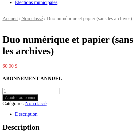
Élections municipales
Accueil
/
Non classé
/ Duo numérique et papier (sans les archives)
Duo numérique et papier (sans
les archives)
60.00
$
ABONNEMENT ANNUEL
quantité
de
Ajouter au panier
Duo
Catégorie :
Non classé
numérique
et
Description
papier
(sans
Description
les
archives)