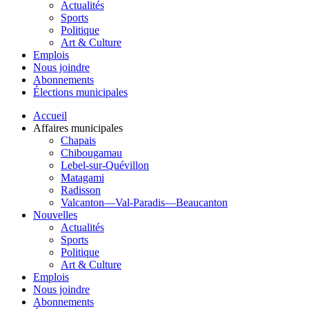
Actualités
Sports
Politique
Art & Culture
Emplois
Nous joindre
Abonnements
Élections municipales
Accueil
Affaires municipales
Chapais
Chibougamau
Lebel-sur-Quévillon
Matagami
Radisson
Valcanton—Val-Paradis—Beaucanton
Nouvelles
Actualités
Sports
Politique
Art & Culture
Emplois
Nous joindre
Abonnements