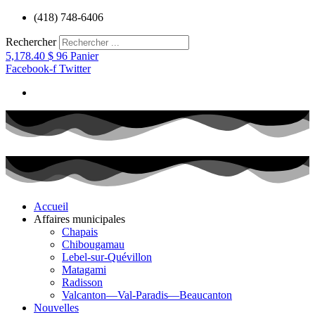
Aller
(418) 748-6406
au
contenu
Rechercher
5,178.40
$
96
Panier
Facebook-f
Twitter
Accueil
Affaires municipales
Chapais
Chibougamau
Lebel-sur-Quévillon
Matagami
Radisson
Valcanton—Val-Paradis—Beaucanton
Nouvelles