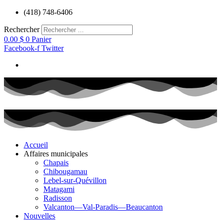
Aller
(418) 748-6406
au
contenu
Rechercher
0.00
$
0
Panier
Facebook-f
Twitter
Accueil
Affaires municipales
Chapais
Chibougamau
Lebel-sur-Quévillon
Matagami
Radisson
Valcanton—Val-Paradis—Beaucanton
Nouvelles