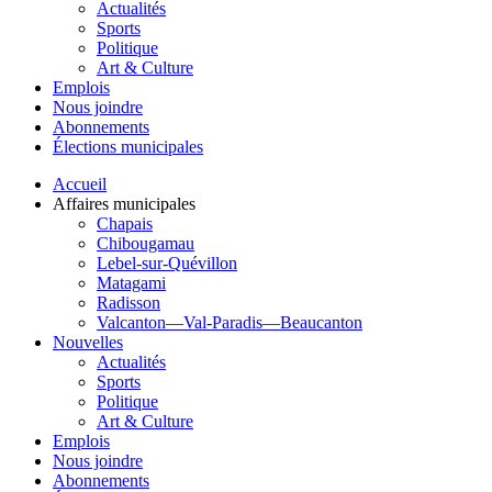
Actualités
Sports
Politique
Art & Culture
Emplois
Nous joindre
Abonnements
Élections municipales
Accueil
Affaires municipales
Chapais
Chibougamau
Lebel-sur-Quévillon
Matagami
Radisson
Valcanton—Val-Paradis—Beaucanton
Nouvelles
Actualités
Sports
Politique
Art & Culture
Emplois
Nous joindre
Abonnements