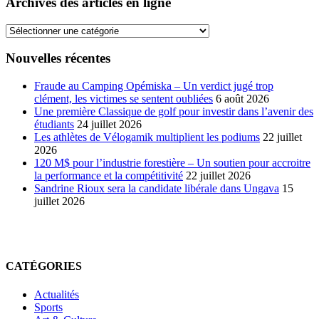
Archives des articles en ligne
Archives
des
articles
Nouvelles récentes
en
ligne
Fraude au Camping Opémiska – Un verdict jugé trop
clément, les victimes se sentent oubliées
6 août 2026
Une première Classique de golf pour investir dans l’avenir des
étudiants
24 juillet 2026
Les athlètes de Vélogamik multiplient les podiums
22 juillet
2026
120 M$ pour l’industrie forestière – Un soutien pour accroitre
la performance et la compétitivité
22 juillet 2026
Sandrine Rioux sera la candidate libérale dans Ungava
15
juillet 2026
CATÉGORIES
Actualités
Sports