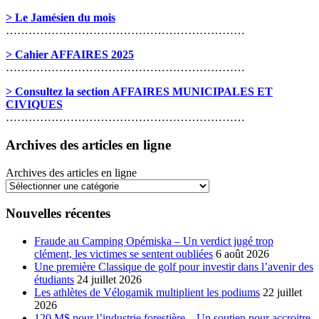
> Le Jamésien du mois
………………………………………………………
> Cahier AFFAIRES 2025
………………………………………………………
> Consultez la section AFFAIRES MUNICIPALES ET
CIVIQUES
………………………………………………………
Archives des articles en ligne
Archives des articles en ligne
Nouvelles récentes
Fraude au Camping Opémiska – Un verdict jugé trop
clément, les victimes se sentent oubliées
6 août 2026
Une première Classique de golf pour investir dans l’avenir des
étudiants
24 juillet 2026
Les athlètes de Vélogamik multiplient les podiums
22 juillet
2026
120 M$ pour l’industrie forestière – Un soutien pour accroitre