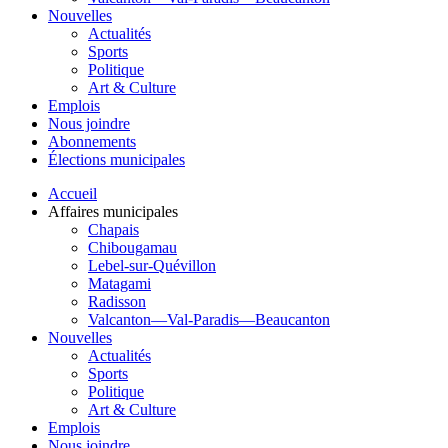
Nouvelles
Actualités
Sports
Politique
Art & Culture
Emplois
Nous joindre
Abonnements
Élections municipales
Accueil
Affaires municipales
Chapais
Chibougamau
Lebel-sur-Quévillon
Matagami
Radisson
Valcanton—Val-Paradis—Beaucanton
Nouvelles
Actualités
Sports
Politique
Art & Culture
Emplois
Nous joindre