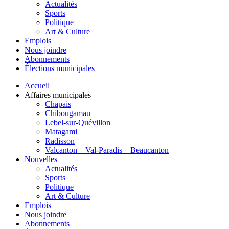
Actualités
Sports
Politique
Art & Culture
Emplois
Nous joindre
Abonnements
Élections municipales
Accueil
Affaires municipales
Chapais
Chibougamau
Lebel-sur-Quévillon
Matagami
Radisson
Valcanton—Val-Paradis—Beaucanton
Nouvelles
Actualités
Sports
Politique
Art & Culture
Emplois
Nous joindre
Abonnements