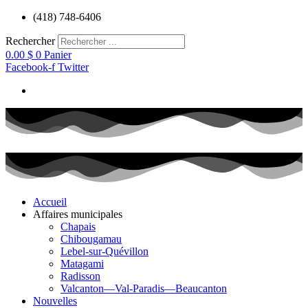
Aller
(418) 748-6406
au
contenu
Rechercher
0.00
$
0
Panier
Facebook-f
Twitter
Accueil
Affaires municipales
Chapais
Chibougamau
Lebel-sur-Quévillon
Matagami
Radisson
Valcanton—Val-Paradis—Beaucanton
Nouvelles