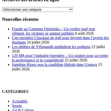
Archives
des
articles
Nouvelles récentes
en
ligne
Fraude au Camping Opémiska – Un verdict jugé trop
clément, les victimes se sentent oubliées
6 août 2026
Une première Classique de golf pour investir dans l’avenir des
étudiants
24 juillet 2026
Les athlètes de Vélogamik multiplient les podiums
22 juillet
2026
120 M$ pour l’industrie forestière – Un soutien pour accroitre
la performance et la compétitivité
22 juillet 2026
Sandrine Rioux sera la candidate libérale dans Ungava
15
juillet 2026
CATÉGORIES
Actualités
Sports
Art & Culture