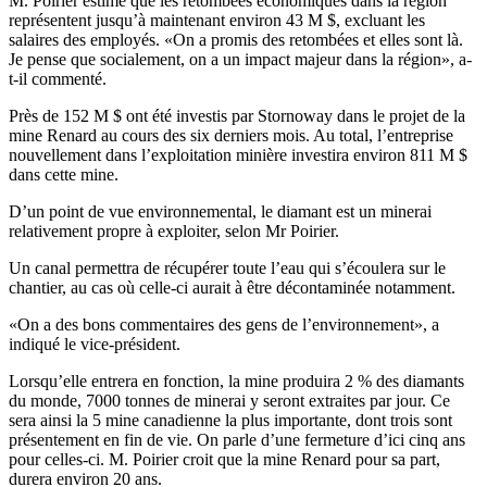
M. Poirier estime que les retombées économiques dans la région
représentent jusqu’à maintenant environ 43 M $, excluant les
salaires des employés. «On a promis des retombées et elles sont là.
Je pense que socialement, on a un impact majeur dans la région», a-
t-il commenté.
Près de 152 M $ ont été investis par Stornoway dans le projet de la
mine Renard au cours des six derniers mois. Au total, l’entreprise
nouvellement dans l’exploitation minière investira environ 811 M $
dans cette mine.
D’un point de vue environnemental, le diamant est un minerai
relativement propre à exploiter, selon Mr Poirier.
Un canal permettra de récupérer toute l’eau qui s’écoulera sur le
chantier, au cas où celle-ci aurait à être décontaminée notamment.
«On a des bons commentaires des gens de l’environnement», a
indiqué le vice-président.
Lorsqu’elle entrera en fonction, la mine produira 2 % des diamants
du monde, 7000 tonnes de minerai y seront extraites par jour. Ce
sera ainsi la 5 mine canadienne la plus importante, dont trois sont
présentement en fin de vie. On parle d’une fermeture d’ici cinq ans
pour celles-ci. M. Poirier croit que la mine Renard pour sa part,
durera environ 20 ans.