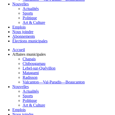
Nouvelles
Actualités
Sports
Politique
Art & Culture
Emplois
Nous joindre
Abonnements
Élections municipales
Accueil
Affaires municipales
Chapais
Chibougamau
Lebel-sur-Quévillon
Matagami
Radisson
Valcanton—Val-Paradis—Beaucanton
Nouvelles
Actualités
Sports
Politique
Art & Culture
Emplois
Nous joindre