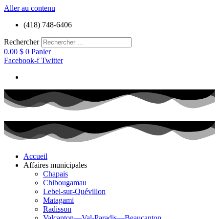
Aller au contenu
(418) 748-6406
Rechercher
0.00
$
0
Panier
Facebook-f
Twitter
Accueil
Affaires municipales
Chapais
Chibougamau
Lebel-sur-Quévillon
Matagami
Radisson
Valcanton—Val-Paradis—Beaucanton