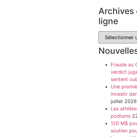
Archives 
ligne
Nouvelle
Fraude au
verdict jug
sentent oub
Une premiè
investir da
juillet 2026
Les athlète
podiums
22
120 M$ pour
soutien pou