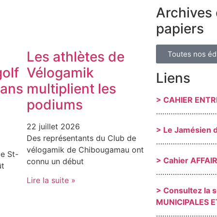
Archives 
papiers
Les athlètes de
Toutes nos éd
olf
Vélogamik
Liens
dans
multiplient les
> CAHIER ENT
podiums
………………………
22 juillet 2026
> Le Jamésien 
Des représentants du Club de
………………………
vélogamik de Chibougamau ont
e St-
> Cahier AFFAI
connu un début
ût
………………………
Lire la suite »
> Consultez la 
MUNICIPALES E
………………………