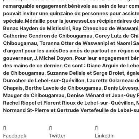
remarquable engagement bénévole au sein de leur co
pouvait inviter une quinzaine de personnes pour assist
spéciale.
Médaille pour la jeunesse
Les récipiendaires de
Benac Hayden de Mistissini, Ray Cheechoo de Waswanip
Catherine Gendron de Chibougamau, Corey Lutz de C
Chibougamau, Toranna Otter de Waswanipi et Naomi Sal
d’argent pour les ainés
Des ainés de partout en région on
gouverneur, J. Michel Doyon. Pour leur engagement bénév
des mains de ce dernier. Ce sont : Diane Arguin de Leb
de Chibougamau, Suzanne Delisle et Serge Drolet, éga
Durocher de Lebel-sur-Quévillon, Laurette Galarneau d
Chapais, Berthe Lavoie de Chibougamau, Denis Lévesqu
Mauger de Chibougamau, Denise Ménard et Jean-Guy P
Rachel Riopel et Florent Rioux de Lebel-sur-Quévillon,
Normand St-Pierre et Gertrude Vertefeuille de Lebel-s
Facebook
Twitter
LinkedIn