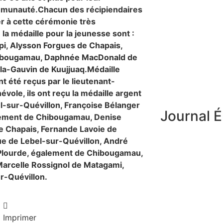
mmunauté.
Chacun des récipiendaires
er à cette cérémonie très
 la médaille pour la jeunesse sont :
i, Alysson Forgues de Chapais,
hibougamau, Daphnée MacDonald de
a-Gauvin de Kuujjuaq.
Médaille
t été reçus par le lieutenant-
ole, ils ont reçu la médaille argent
el-sur-Quévillon, Françoise Bélanger
Journal É
lement de Chibougamau, Denise
e Chapais, Fernande Lavoie de
e de Lebel-sur-Quévillon, André
lourde, également de Chibougamau,
 Marcelle Rossignol de Matagami,
ur-Quévillon.
Imprimer