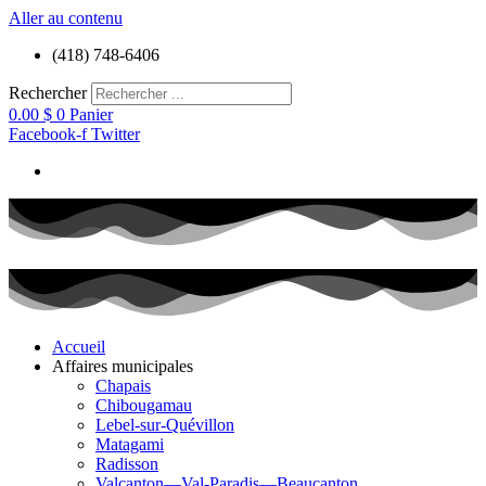
Aller au contenu
(418) 748-6406
Rechercher
0.00
$
0
Panier
Facebook-f
Twitter
Accueil
Affaires municipales
Chapais
Chibougamau
Lebel-sur-Quévillon
Matagami
Radisson
Valcanton—Val-Paradis—Beaucanton