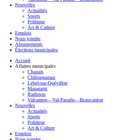
Nouvelles
Actualités
Sports
Politique
Art & Culture
Emplois
Nous joindre
Abonnements
Élections municipales
Accueil
Affaires municipales
Chapais
Chibougamau
Lebel-sur-Quévillon
Matagami
Radisson
Valcanton—Val-Paradis—Beaucanton
Nouvelles
Actualités
Sports
Politique
Art & Culture
Emplois
Nous joindre