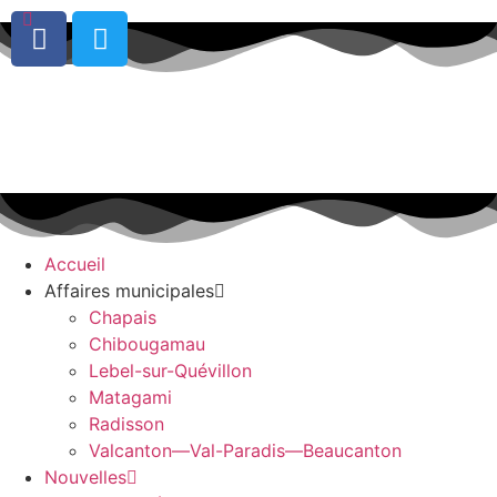
0
Accueil
Affaires municipales
Chapais
Chibougamau
Lebel-sur-Quévillon
Matagami
Radisson
Valcanton—Val-Paradis—Beaucanton
Nouvelles