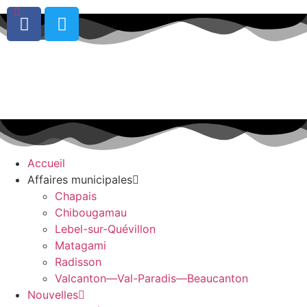
0
Accueil
Affaires municipales
Chapais
Chibougamau
Lebel-sur-Quévillon
Matagami
Radisson
Valcanton—Val-Paradis—Beaucanton
Nouvelles