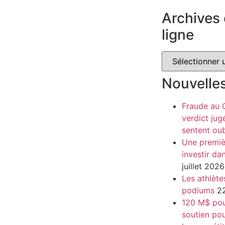
Archives 
ligne
Nouvelle
Fraude au
verdict jug
sentent oub
Une premiè
investir da
juillet 2026
Les athlète
podiums
22
120 M$ pour
soutien pou