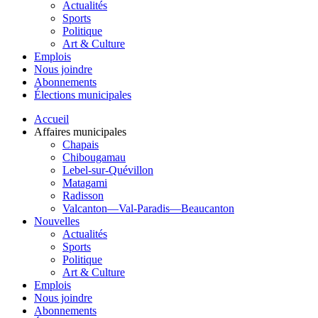
Actualités
Sports
Politique
Art & Culture
Emplois
Nous joindre
Abonnements
Élections municipales
Accueil
Affaires municipales
Chapais
Chibougamau
Lebel-sur-Quévillon
Matagami
Radisson
Valcanton—Val-Paradis—Beaucanton
Nouvelles
Actualités
Sports
Politique
Art & Culture
Emplois
Nous joindre
Abonnements