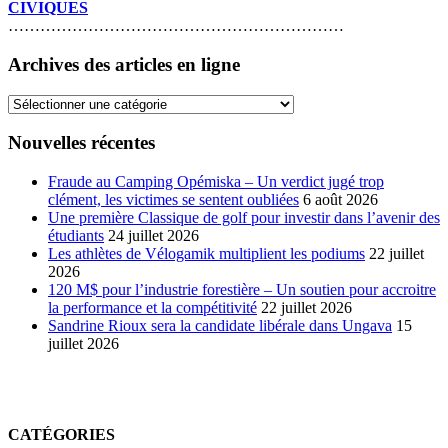
CIVIQUES
………………………………………………………
Archives des articles en ligne
Archives
des
articles
Nouvelles récentes
en
ligne
Fraude au Camping Opémiska – Un verdict jugé trop
clément, les victimes se sentent oubliées
6 août 2026
Une première Classique de golf pour investir dans l’avenir des
étudiants
24 juillet 2026
Les athlètes de Vélogamik multiplient les podiums
22 juillet
2026
120 M$ pour l’industrie forestière – Un soutien pour accroitre
la performance et la compétitivité
22 juillet 2026
Sandrine Rioux sera la candidate libérale dans Ungava
15
juillet 2026
CATÉGORIES