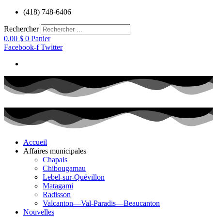
Aller
(418) 748-6406
au
contenu
Rechercher
0.00
$
0
Panier
Facebook-f
Twitter
Accueil
Affaires municipales
Chapais
Chibougamau
Lebel-sur-Quévillon
Matagami
Radisson
Valcanton—Val-Paradis—Beaucanton
Nouvelles