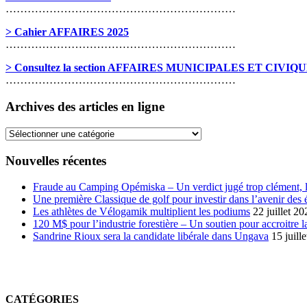
………………………………………………………
> Cahier AFFAIRES 2025
………………………………………………………
> Consultez la section AFFAIRES MUNICIPALES ET CIVIQ
………………………………………………………
Archives des articles en ligne
Archives
des
articles
Nouvelles récentes
en
ligne
Fraude au Camping Opémiska – Un verdict jugé trop clément, le
Une première Classique de golf pour investir dans l’avenir des 
Les athlètes de Vélogamik multiplient les podiums
22 juillet 20
120 M$ pour l’industrie forestière – Un soutien pour accroitre l
Sandrine Rioux sera la candidate libérale dans Ungava
15 juill
CATÉGORIES