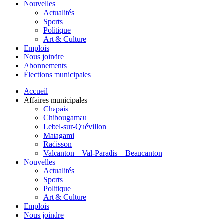
Nouvelles
Actualités
Sports
Politique
Art & Culture
Emplois
Nous joindre
Abonnements
Élections municipales
Accueil
Affaires municipales
Chapais
Chibougamau
Lebel-sur-Quévillon
Matagami
Radisson
Valcanton—Val-Paradis—Beaucanton
Nouvelles
Actualités
Sports
Politique
Art & Culture
Emplois
Nous joindre