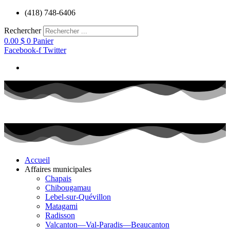
Aller
(418) 748-6406
au
contenu
Rechercher
0.00
$
0
Panier
Facebook-f
Twitter
Accueil
Affaires municipales
Chapais
Chibougamau
Lebel-sur-Quévillon
Matagami
Radisson
Valcanton—Val-Paradis—Beaucanton