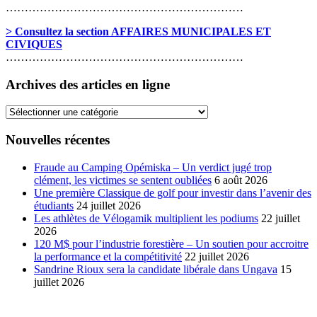
………………………………………………………
> Consultez la section AFFAIRES MUNICIPALES ET
CIVIQUES
………………………………………………………
Archives des articles en ligne
Archives
des
articles
Nouvelles récentes
en
ligne
Fraude au Camping Opémiska – Un verdict jugé trop
clément, les victimes se sentent oubliées
6 août 2026
Une première Classique de golf pour investir dans l’avenir des
étudiants
24 juillet 2026
Les athlètes de Vélogamik multiplient les podiums
22 juillet
2026
120 M$ pour l’industrie forestière – Un soutien pour accroitre
la performance et la compétitivité
22 juillet 2026
Sandrine Rioux sera la candidate libérale dans Ungava
15
juillet 2026