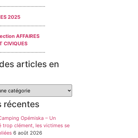
………………………………
RES 2025
………………………………
section AFFAIRES
T CIVIQUES
………………………………
des articles en
s récentes
 Camping Opémiska – Un
é trop clément, les victimes se
liées
6 août 2026