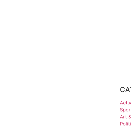
CA
Actua
Spor
Art 
Polit