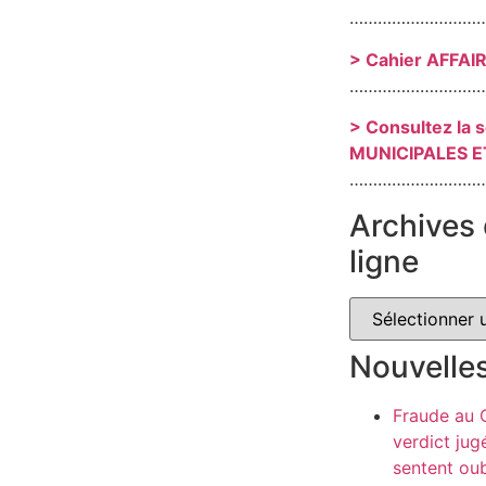
………………………
> Cahier AFFAI
………………………
> Consultez la 
MUNICIPALES E
………………………
Archives 
ligne
Nouvelle
Fraude au
verdict jug
sentent oub