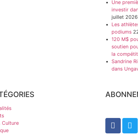
Une premiè
investir da
juillet 2026
Les athlète
podiums
22
120 M$ pour
soutien pou
la compétit
Sandrine Ri
dans Unga
TÉGORIES
ABONNE
lités
ts
& Culture
ique