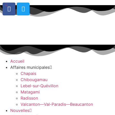
0
Accueil
Affaires municipales
Chapais
Chibougamau
Lebel-sur-Quévillon
Matagami
Radisson
Valcanton—Val-Paradis—Beaucanton
Nouvelles