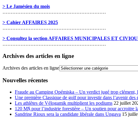
> Le Jamésien du mois
………………………………………………………
> Cahier AFFAIRES 2025
………………………………………………………
> Consultez la section AFFAIRES MUNICIPALES ET CIVIQ
………………………………………………………
Archives des articles en ligne
Archives des articles en ligne
Nouvelles récentes
Fraude au Camping Opémiska – Un verdict jugé trop clément, le
Une première Classique de golf pour investir dans l’avenir des 
Les athlètes de Vélogamik multiplient les podiums
22 juillet 20
120 M$ pour l’industrie forestière – Un soutien pour accroitre l
Sandrine Rioux sera la candidate libérale dans Ungava
15 juill