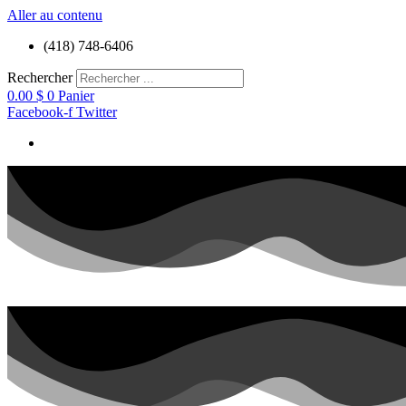
Aller au contenu
(418) 748-6406
Rechercher
0.00
$
0
Panier
Facebook-f
Twitter