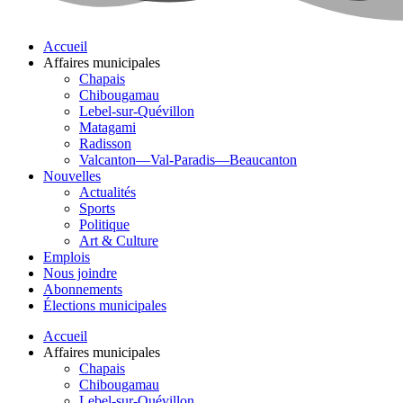
Accueil
Affaires municipales
Chapais
Chibougamau
Lebel-sur-Quévillon
Matagami
Radisson
Valcanton—Val-Paradis—Beaucanton
Nouvelles
Actualités
Sports
Politique
Art & Culture
Emplois
Nous joindre
Abonnements
Élections municipales
Accueil
Affaires municipales
Chapais
Chibougamau
Lebel-sur-Quévillon