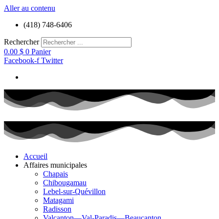
Aller au contenu
(418) 748-6406
Rechercher
0.00
$
0
Panier
Facebook-f
Twitter
Accueil
Affaires municipales
Chapais
Chibougamau
Lebel-sur-Quévillon
Matagami
Radisson
Valcanton—Val-Paradis—Beaucanton