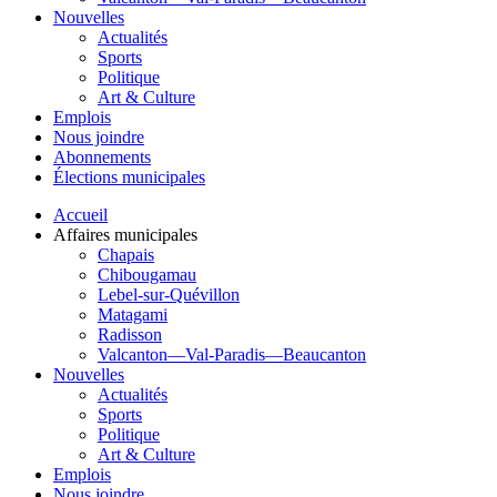
Nouvelles
Actualités
Sports
Politique
Art & Culture
Emplois
Nous joindre
Abonnements
Élections municipales
Accueil
Affaires municipales
Chapais
Chibougamau
Lebel-sur-Quévillon
Matagami
Radisson
Valcanton—Val-Paradis—Beaucanton
Nouvelles
Actualités
Sports
Politique
Art & Culture
Emplois
Nous joindre