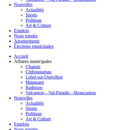
Nouvelles
Actualités
Sports
Politique
Art & Culture
Emplois
Nous joindre
Abonnements
Élections municipales
Accueil
Affaires municipales
Chapais
Chibougamau
Lebel-sur-Quévillon
Matagami
Radisson
Valcanton—Val-Paradis—Beaucanton
Nouvelles
Actualités
Sports
Politique
Art & Culture
Emplois
Nous joindre