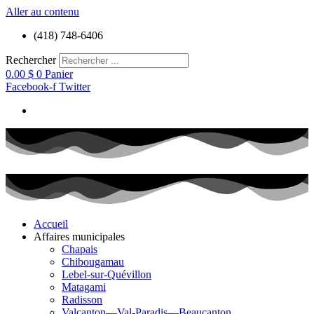
Aller au contenu
(418) 748-6406
Rechercher
0.00
$
0
Panier
Facebook-f
Twitter
Accueil
Affaires municipales
Chapais
Chibougamau
Lebel-sur-Quévillon
Matagami
Radisson
Valcanton—Val-Paradis—Beaucanton