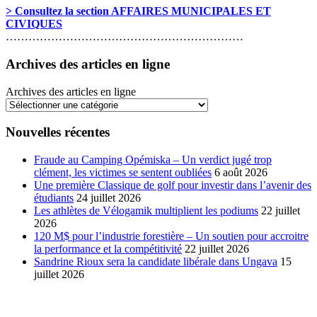
> Consultez la section AFFAIRES MUNICIPALES ET
CIVIQUES
………………………………………………………
Archives des articles en ligne
Archives des articles en ligne
Nouvelles récentes
Fraude au Camping Opémiska – Un verdict jugé trop
clément, les victimes se sentent oubliées
6 août 2026
Une première Classique de golf pour investir dans l’avenir des
étudiants
24 juillet 2026
Les athlètes de Vélogamik multiplient les podiums
22 juillet
2026
120 M$ pour l’industrie forestière – Un soutien pour accroitre
la performance et la compétitivité
22 juillet 2026
Sandrine Rioux sera la candidate libérale dans Ungava
15
juillet 2026