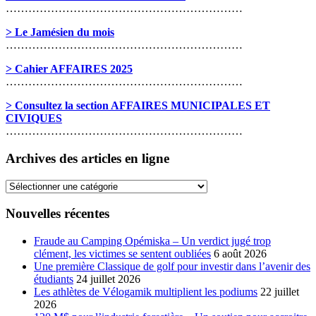
………………………………………………………
> Le Jamésien du mois
………………………………………………………
> Cahier AFFAIRES 2025
………………………………………………………
> Consultez la section AFFAIRES MUNICIPALES ET
CIVIQUES
………………………………………………………
Archives des articles en ligne
Archives
des
articles
Nouvelles récentes
en
ligne
Fraude au Camping Opémiska – Un verdict jugé trop
clément, les victimes se sentent oubliées
6 août 2026
Une première Classique de golf pour investir dans l’avenir des
étudiants
24 juillet 2026
Les athlètes de Vélogamik multiplient les podiums
22 juillet
2026