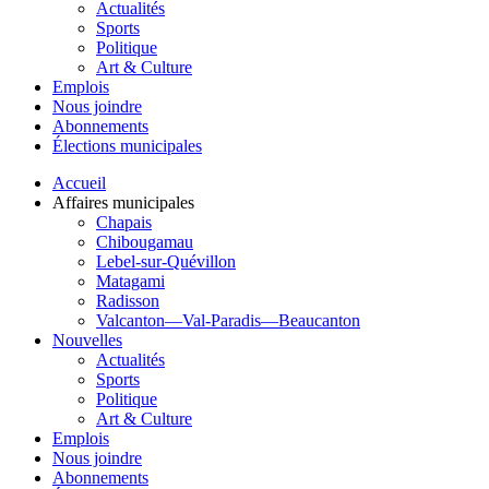
Actualités
Sports
Politique
Art & Culture
Emplois
Nous joindre
Abonnements
Élections municipales
Accueil
Affaires municipales
Chapais
Chibougamau
Lebel-sur-Quévillon
Matagami
Radisson
Valcanton—Val-Paradis—Beaucanton
Nouvelles
Actualités
Sports
Politique
Art & Culture
Emplois
Nous joindre
Abonnements