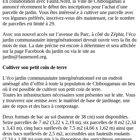
En collaboration avec FaunENord, la Ville de Chibougamau a
annoncé récemment le début des inscriptions pour l’achat d’une
parcelle de jardin. Vous êtes intéressé.e à cultiver une parcelle avec
vos légumes préférés, inscrivez-vous dès maintenant, car le nombre
de parcelles est limité à 29.
Avec son nouvel accès sur l’avenue du Parc, à côté du Zéphir, l’éco
jardin communautaire intergénérationnel devrait ouvrir vers la fin du
mois de mai. La date précise est encore à déterminer et sera affichée
sur la page Facebook du jardin ou via le site au
jardin@faunenord.org.
Cultiver son petit coin de terre
L’éco jardin communautaire intergénérationnel est un endroit
aménagé afin d’offrir à toute la population de Chibougamau un lieu
où il est possible de cultiver son petit coin de terre.
Toutes les infrastructures nécessaires sont présentes sur le site. Vous
y trouverez une remise avec le matériel de base de jardinage, une
aire de repos et des bacs à compostage.
Deux formats de bac au sol (hauteur de 38 cm) sont disponibles.
Seize parcelles de 7 m2 (3,22 x 2,19 m), six parcelles de 8 m2 (2,34
x 3,43 m), cinq bacs surélevés de 7,5 m2 (4,66 x 1,62 m) ainsi que
deux bacs surélevés de 2,5 m2, accessibles aux fauteuils roulants
(2,34 x 1,08 m) sont mis à la disposition des agriculteurs amateurs…