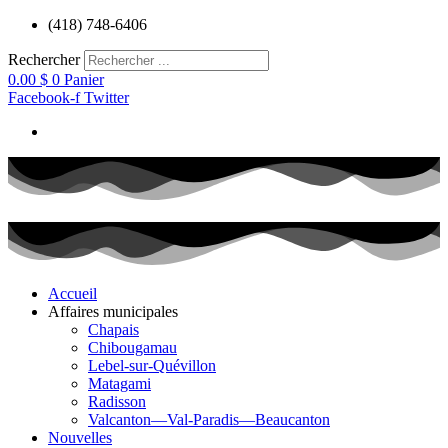
Aller
(418) 748-6406
au
contenu
Rechercher
0.00
$
0
Panier
Facebook-f
Twitter
Accueil
Affaires municipales
Chapais
Chibougamau
Lebel-sur-Quévillon
Matagami
Radisson
Valcanton—Val-Paradis—Beaucanton
Nouvelles