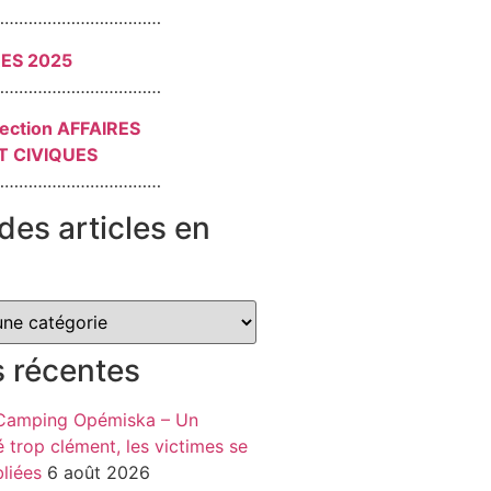
………………………………
RES 2025
………………………………
section AFFAIRES
T CIVIQUES
………………………………
des articles en
s récentes
 Camping Opémiska – Un
é trop clément, les victimes se
liées
6 août 2026