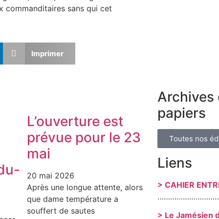
ux commanditaires sans qui cet
Imprimer
Archives 
papiers
L’ouverture est
prévue pour le 23
Toutes nos éd
mai
Liens
du-
20 mai 2026
> CAHIER ENT
Après une longue attente, alors
………………………
que dame température a
souffert de sautes
> Le Jamésien 