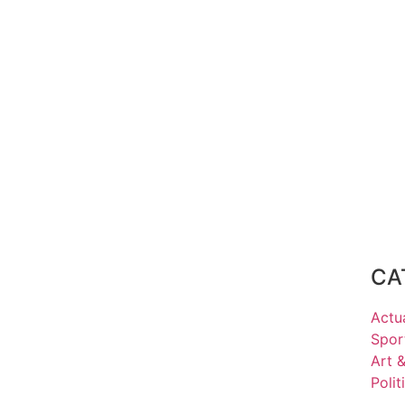
CA
Actua
Spor
Art 
Polit