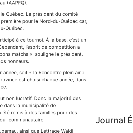
mau (AAPFQ).
le Québec. Le président du comité
ne première pour le Nord-du-Québec car,
du-Québec.
ticipé à ce tournoi. À la base, c’est un
 Cependant, l’esprit de compétition a
bons matchs », souligne le président.
ands honneurs.
année, soit « la Rencontre plein air »
 province est choisi chaque année, dans
bec.
ut non lucratif. Donc la majorité des
e dans la municipalité de
été remis à des familles pour des
Journal É
efour communautaire.
ougamau, ainsi que Lettrage Waldi