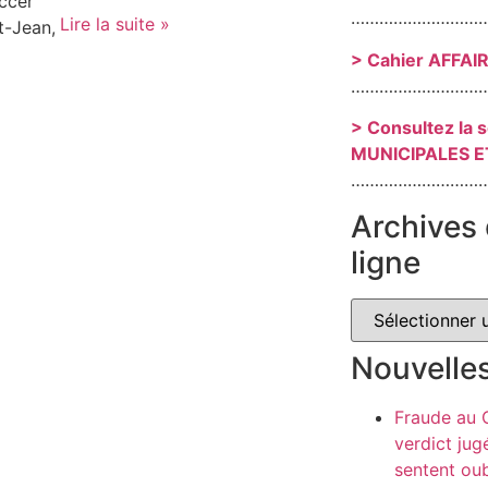
ccer
………………………
Lire la suite »
t-Jean,
> Cahier AFFAI
………………………
> Consultez la 
MUNICIPALES E
………………………
Archives 
ligne
Nouvelle
Fraude au
verdict jug
sentent oub