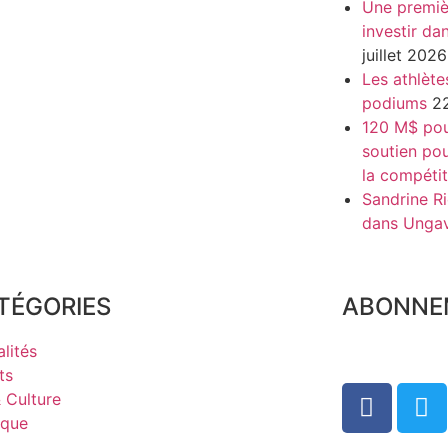
Une premiè
investir da
juillet 2026
Les athlète
podiums
22
120 M$ pour
soutien pou
la compétit
Sandrine Ri
dans Unga
TÉGORIES
ABONNE
lités
ts
& Culture
ique