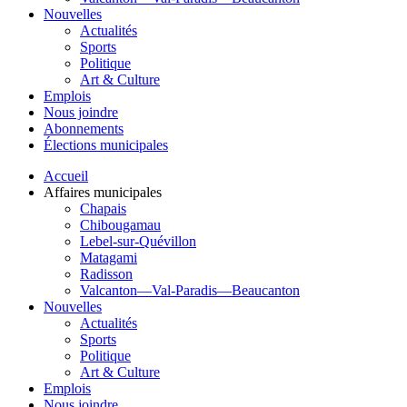
Nouvelles
Actualités
Sports
Politique
Art & Culture
Emplois
Nous joindre
Abonnements
Élections municipales
Accueil
Affaires municipales
Chapais
Chibougamau
Lebel-sur-Quévillon
Matagami
Radisson
Valcanton—Val-Paradis—Beaucanton
Nouvelles
Actualités
Sports
Politique
Art & Culture
Emplois
Nous joindre