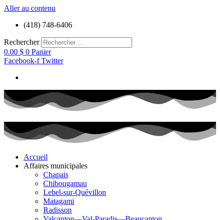
Aller au contenu
(418) 748-6406
Rechercher
0.00
$
0
Panier
Facebook-f
Twitter
Accueil
Affaires municipales
Chapais
Chibougamau
Lebel-sur-Quévillon
Matagami
Radisson
Valcanton—Val-Paradis—Beaucanton