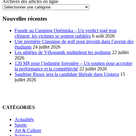
Archives des articles en ligne
Nouvelles récentes
Fraude au Camping Opémiska – Un verdict jugé trop
clément, les victimes se sentent oubliées
6 août 2026
Une première Classique de golf pour investir dans l’avenir des
étudiants
24 juillet 2026
Les athlètes de Vélogamik multiplient les podiums
22 juillet
2026
120 M$ pour l’industrie forestière – Un soutien pour accroitre
la performance et la compétitivité
22 juillet 2026
Sandrine Rioux sera la candidate libérale dans Ungava
15
juillet 2026
CATÉGORIES
Actualités
Sports
Art & Culture
Politique