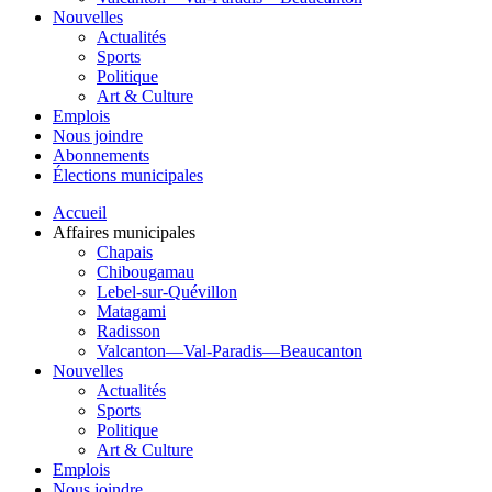
Nouvelles
Actualités
Sports
Politique
Art & Culture
Emplois
Nous joindre
Abonnements
Élections municipales
Accueil
Affaires municipales
Chapais
Chibougamau
Lebel-sur-Quévillon
Matagami
Radisson
Valcanton—Val-Paradis—Beaucanton
Nouvelles
Actualités
Sports
Politique
Art & Culture
Emplois
Nous joindre