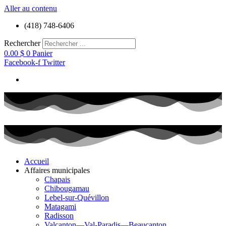
Aller au contenu
(418) 748-6406
Rechercher
0.00
$
0
Panier
Facebook-f
Twitter
Accueil
Affaires municipales
Chapais
Chibougamau
Lebel-sur-Quévillon
Matagami
Radisson
Valcanton—Val-Paradis—Beaucanton