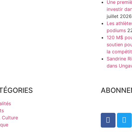
Une premiè
investir da
juillet 2026
Les athlète
podiums
22
120 M$ pour
soutien pou
la compétit
Sandrine Ri
dans Unga
TÉGORIES
ABONNE
lités
ts
& Culture
ique