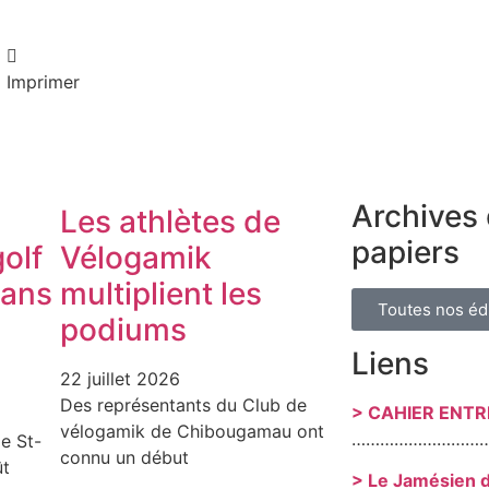
Imprimer
Archives 
Les athlètes de
papiers
olf
Vélogamik
dans
multiplient les
Toutes nos éd
podiums
Liens
22 juillet 2026
Des représentants du Club de
> CAHIER ENT
vélogamik de Chibougamau ont
………………………
e St-
connu un début
ût
> Le Jamésien 