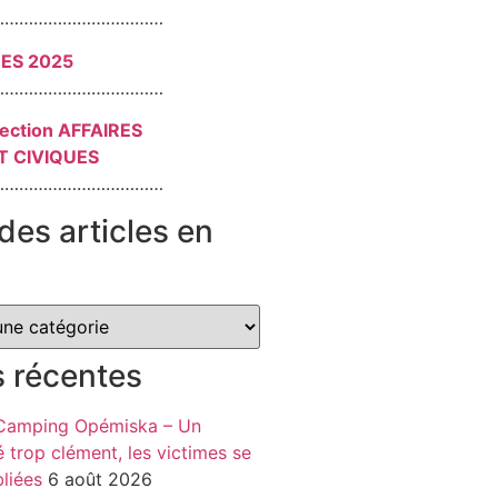
………………………………
RES 2025
………………………………
section AFFAIRES
T CIVIQUES
………………………………
des articles en
s récentes
 Camping Opémiska – Un
é trop clément, les victimes se
liées
6 août 2026