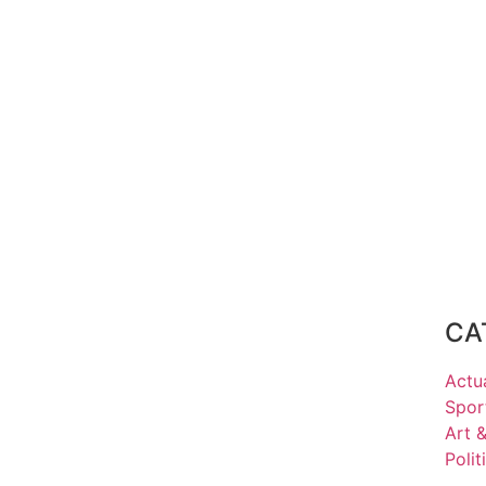
CA
Actua
Spor
Art 
Polit