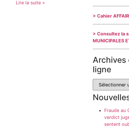
Lire la suite »
………………………
> Cahier AFFAI
………………………
> Consultez la 
MUNICIPALES E
………………………
Archives 
ligne
Nouvelle
Fraude au
verdict jug
sentent oub