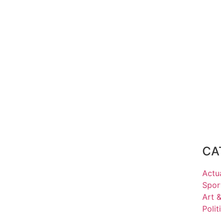
CA
Actua
Spor
Art 
Polit