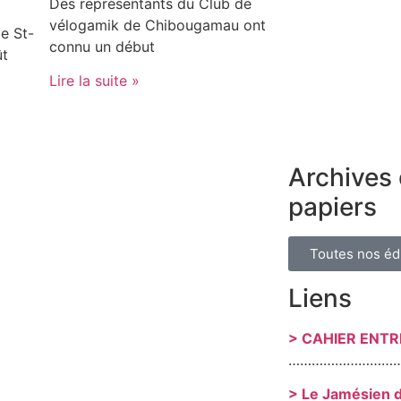
Des représentants du Club de
vélogamik de Chibougamau ont
e St-
connu un début
ût
Lire la suite »
Archives 
papiers
Toutes nos éd
Liens
> CAHIER ENT
………………………
> Le Jamésien 