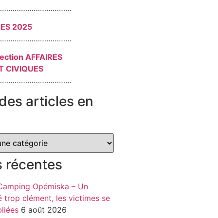
………………………………
RES 2025
………………………………
section AFFAIRES
T CIVIQUES
………………………………
des articles en
s récentes
 Camping Opémiska – Un
é trop clément, les victimes se
liées
6 août 2026