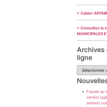
………………………
> Cahier AFFAI
………………………
> Consultez la 
MUNICIPALES E
………………………
Archives 
ligne
Nouvelle
Fraude au
verdict jug
sentent oub