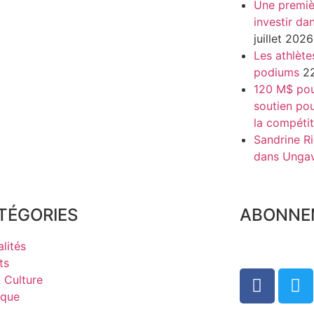
Une premiè
investir da
juillet 2026
Les athlète
podiums
22
120 M$ pour
soutien pou
la compétit
Sandrine Ri
dans Unga
TÉGORIES
ABONNE
lités
ts
& Culture
ique