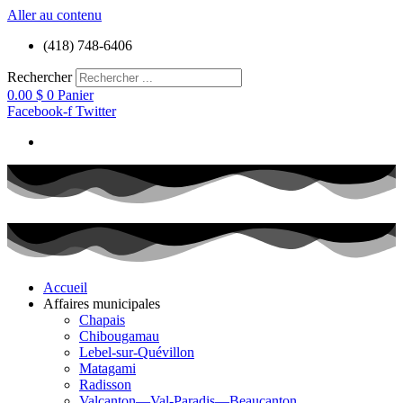
Aller au contenu
(418) 748-6406
Rechercher
0.00
$
0
Panier
Facebook-f
Twitter
Accueil
Affaires municipales
Chapais
Chibougamau
Lebel-sur-Quévillon
Matagami
Radisson
Valcanton—Val-Paradis—Beaucanton