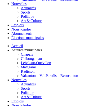
Nouvelles
Actualités
Sports
Politique
Art & Culture
Emplois
Nous joindre
Abonnements
Élections municipales
Accueil
Affaires municipales
Chapais
Chibougamau
Lebel-sur-Quévillon
Matagami
Radisson
Valcanton—Val-Paradis—Beaucanton
Nouvelles
Actualités
Sports
Politique
Art & Culture
Emplois
Nous joindre