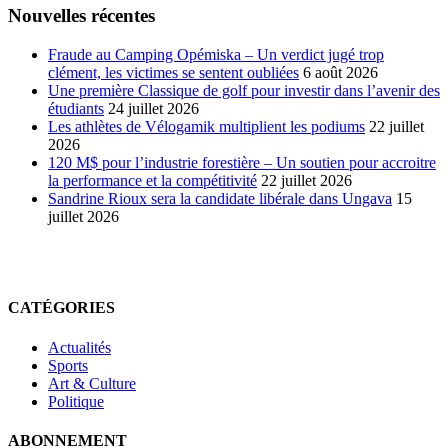
Nouvelles récentes
Fraude au Camping Opémiska – Un verdict jugé trop
clément, les victimes se sentent oubliées
6 août 2026
Une première Classique de golf pour investir dans l’avenir des
étudiants
24 juillet 2026
Les athlètes de Vélogamik multiplient les podiums
22 juillet
2026
120 M$ pour l’industrie forestière – Un soutien pour accroitre
la performance et la compétitivité
22 juillet 2026
Sandrine Rioux sera la candidate libérale dans Ungava
15
juillet 2026
CATÉGORIES
Actualités
Sports
Art & Culture
Politique
ABONNEMENT