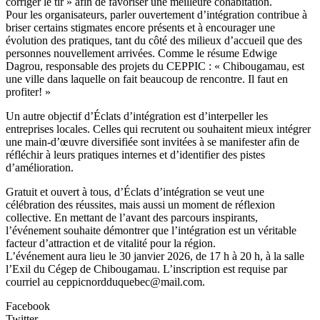
corriger le tir » afin de favoriser une meilleure cohabitation.
Pour les organisateurs, parler ouvertement d’intégration contribue à
briser certains stigmates encore présents et à encourager une
évolution des pratiques, tant du côté des milieux d’accueil que des
personnes nouvellement arrivées. Comme le résume Edwige
Dagrou, responsable des projets du CEPPIC : « Chibougamau, est
une ville dans laquelle on fait beaucoup de rencontre. Il faut en
profiter! »
Un autre objectif d’Éclats d’intégration est d’interpeller les
entreprises locales. Celles qui recrutent ou souhaitent mieux intégrer
une main-d’œuvre diversifiée sont invitées à se manifester afin de
réfléchir à leurs pratiques internes et d’identifier des pistes
d’amélioration.
Gratuit et ouvert à tous, d’Éclats d’intégration se veut une
célébration des réussites, mais aussi un moment de réflexion
collective. En mettant de l’avant des parcours inspirants,
l’événement souhaite démontrer que l’intégration est un véritable
facteur d’attraction et de vitalité pour la région.
L’événement aura lieu le 30 janvier 2026, de 17 h à 20 h, à la salle
l’Exil du Cégep de Chibougamau. L’inscription est requise par
courriel au ceppicnordduquebec@mail.com.
Facebook
Twitter