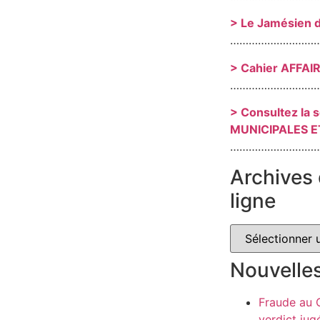
> Le Jamésien 
………………………
> Cahier AFFAI
………………………
> Consultez la 
MUNICIPALES E
………………………
Archives 
ligne
Nouvelle
Fraude au
verdict jug