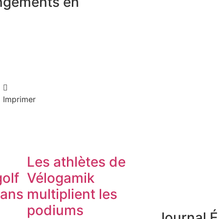
angements en
Imprimer
Les athlètes de
olf
Vélogamik
dans
multiplient les
podiums
Journal É