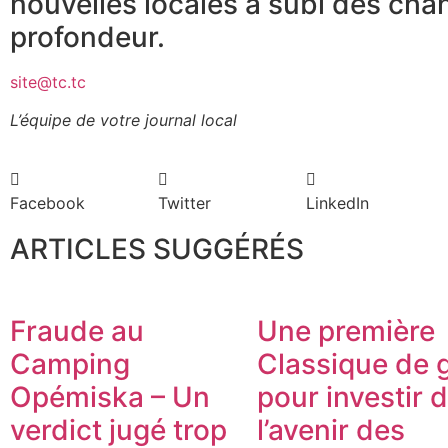
nouvelles locales a subi des ch
profondeur.
site@tc.tc
L’équipe de votre journal local
Facebook
Twitter
LinkedIn
ARTICLES SUGGÉRÉS
Fraude au
Une première
Camping
Classique de g
Opémiska – Un
pour investir 
verdict jugé trop
l’avenir des