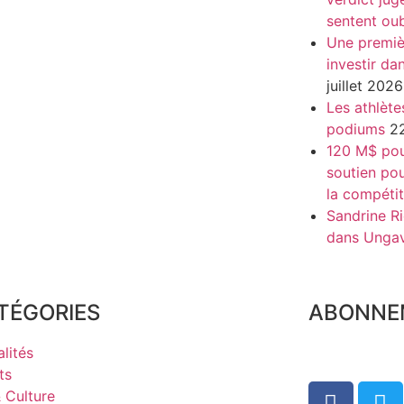
sentent oub
Une premiè
investir da
juillet 2026
Les athlète
podiums
22
120 M$ pour
soutien pou
la compétit
Sandrine Ri
dans Unga
TÉGORIES
ABONNE
lités
ts
& Culture