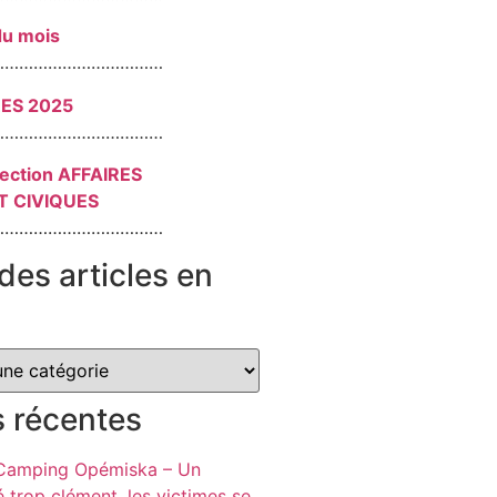
du mois
………………………………
RES 2025
………………………………
section AFFAIRES
T CIVIQUES
………………………………
des articles en
s récentes
 Camping Opémiska – Un
é trop clément, les victimes se