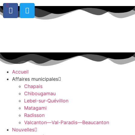
0
Accueil
Affaires municipales
Chapais
Chibougamau
Lebel-sur-Quévillon
Matagami
Radisson
Valcanton—Val-Paradis—Beaucanton
Nouvelles