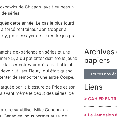
ackhawks de Chicago, avait eu besoin
 de séries.
ués cette année. Le cas le plus lourd
 a forcé l’entraîneur Jon Cooper à
skiy, pour essayer de se rendre jusqu’à
Archives 
atchs d’expérience en séries et une
éro 5, a dû patienter derrière le jeune
papiers
 laisser entrevoir qu’il aurait atteint
devoir utiliser Fleury, qui était quand
Toutes nos éd
tenter de remporter une autre Coupe.
Liens
arquée par la blessure de Price et son
is avant même le début des séries, de
> CAHIER ENT
………………………
-à-dire surutiliser Mike Condon, un
> Le Jamésien 
 du Canadien, nous permet aussi de