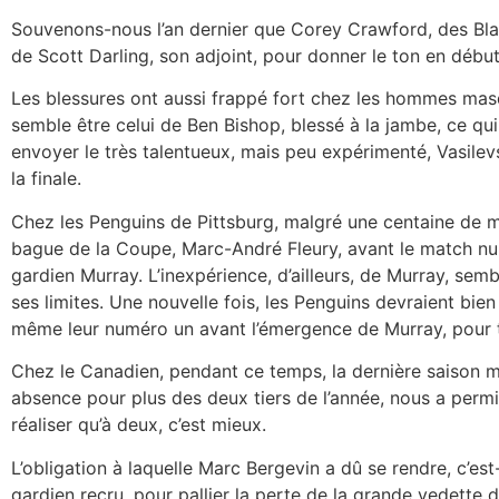
Souvenons-nous l’an dernier que Corey Crawford, des Bl
de Scott Darling, son adjoint, pour donner le ton en début
Les blessures ont aussi frappé fort chez les hommes masq
semble être celui de Ben Bishop, blessé à la jambe, ce qui
envoyer le très talentueux, mais peu expérimenté, Vasilev
la finale.
Chez les Penguins de Pittsburg, malgré une centaine de m
bague de la Coupe, Marc-André Fleury, avant le match num
gardien Murray. L’inexpérience, d’ailleurs, de Murray, semble
ses limites. Une nouvelle fois, les Penguins devraient bien 
même leur numéro un avant l’émergence de Murray, pour 
Chez le Canadien, pendant ce temps, la dernière saison m
absence pour plus des deux tiers de l’année, nous a perm
réaliser qu’à deux, c’est mieux.
L’obligation à laquelle Marc Bergevin a dû se rendre, c’est
gardien recru, pour pallier la perte de la grande vedette