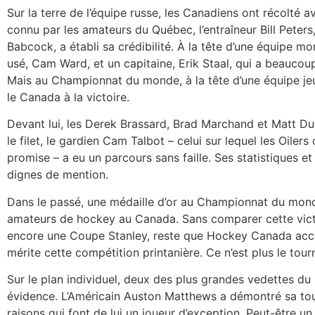
Sur la terre de l’équipe russe, les Canadiens ont récolté 
connu par les amateurs du Québec, l’entraîneur Bill Peters
Babcock, a établi sa crédibilité. À la tête d’une équipe 
usé, Cam Ward, et un capitaine, Erik Staal, qui a beaucoup 
Mais au Championnat du monde, à la tête d’une équipe jeu
le Canada à la victoire.
Devant lui, les Derek Brassard, Brad Marchand et Matt D
le filet, le gardien Cam Talbot – celui sur lequel les Oiler
promise – a eu un parcours sans faille. Ses statistiques e
dignes de mention.
Dans le passé, une médaille d’or au Championnat du mond
amateurs de hockey au Canada. Sans comparer cette victo
encore une Coupe Stanley, reste que Hockey Canada acc
mérite cette compétition printanière. Ce n’est plus le tour
Sur le plan individuel, deux des plus grandes vedettes d
évidence. L’Américain Auston Matthews a démontré sa touch
raisons qui font de lui un joueur d’exception. Peut-être un