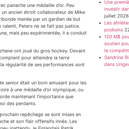
Une premiè
avec panache une médaille d’or. Peu
investir da
, un ancien étroit collaborateur de Mike
juillet 2026
moribonde menée par un gardien de but
Les athlète
ralenti, Peters ne se fait pas justice.
podiums
22
ne, mais peu expérimentée, il a conduit
120 M$ pour
soutien pou
la compétit
uchene ont joué du gros hockey. Devant
Sandrine Ri
s comptent pour atteindre la terre
dans Unga
t la régularité de ses performances sont
e senior était un boni amusant pour les
ire à une médaille d’or olympique, ou
orde maintenant l’importance que
noi des perdants.
u prochain repêchage se sont mises en
e et son flair offensifs innés. Les
 peu inattendu, le Finlandais Patrik