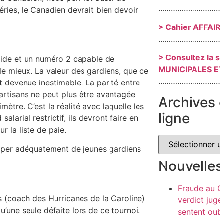
………………………
éries, le Canadien devrait bien devoir
> Cahier AFFAI
………………………
> Consultez la 
lide et un numéro 2 capable de
MUNICIPALES E
nt le mieux. La valeur des gardiens, que ce
………………………
 devenue inestimable. La parité entre
partisans ne peut plus être avantagée
Archives 
ètre. C’est la réalité avec laquelle les
ligne
arial restrictif, ils devront faire en
 la liste de paie.
pper adéquatement de jeunes gardiens
Nouvelle
Fraude au
rs (coach des Hurricanes de la Caroline)
verdict jug
u’une seule défaite lors de ce tournoi.
sentent oub