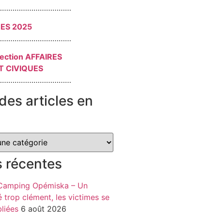
………………………………
RES 2025
………………………………
section AFFAIRES
T CIVIQUES
………………………………
des articles en
s récentes
 Camping Opémiska – Un
é trop clément, les victimes se
liées
6 août 2026