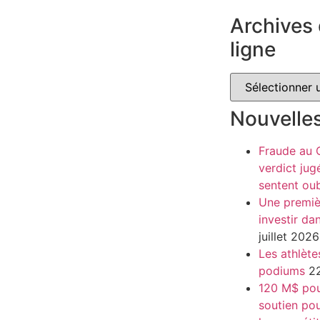
Archives 
ligne
Nouvelle
Fraude au
verdict jug
sentent oub
Une premiè
investir da
juillet 2026
Les athlète
podiums
22
120 M$ pour
soutien pou