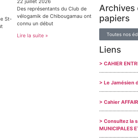
22 juillet 2026
Archives 
Des représentants du Club de
papiers
vélogamik de Chibougamau ont
e St-
connu un début
ût
Toutes nos éd
Lire la suite »
Liens
> CAHIER ENT
………………………
> Le Jamésien 
………………………
> Cahier AFFAI
………………………
> Consultez la 
MUNICIPALES E
………………………