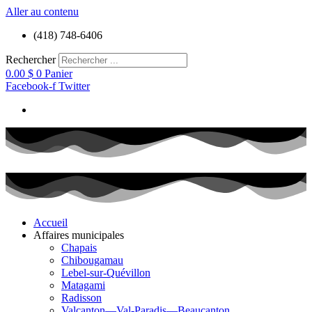
Aller au contenu
(418) 748-6406
Rechercher
0.00
$
0
Panier
Facebook-f
Twitter
Accueil
Affaires municipales
Chapais
Chibougamau
Lebel-sur-Quévillon
Matagami
Radisson
Valcanton—Val-Paradis—Beaucanton