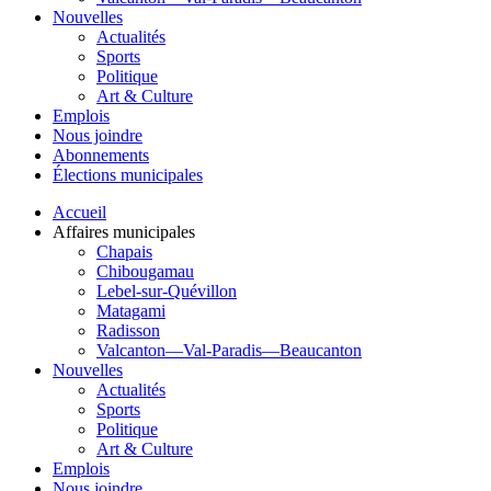
Nouvelles
Actualités
Sports
Politique
Art & Culture
Emplois
Nous joindre
Abonnements
Élections municipales
Accueil
Affaires municipales
Chapais
Chibougamau
Lebel-sur-Quévillon
Matagami
Radisson
Valcanton—Val-Paradis—Beaucanton
Nouvelles
Actualités
Sports
Politique
Art & Culture
Emplois
Nous joindre