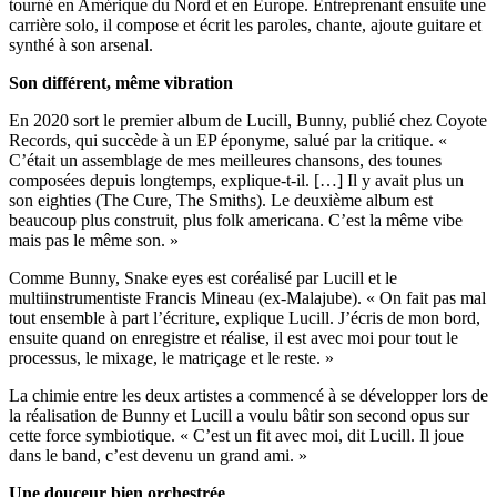
tourné en Amérique du Nord et en Europe. Entreprenant ensuite une
carrière solo, il compose et écrit les paroles, chante, ajoute guitare et
synthé à son arsenal.
Son différent, même vibration
En 2020 sort le premier album de Lucill, Bunny, publié chez Coyote
Records, qui succède à un EP éponyme, salué par la critique. «
C’était un assemblage de mes meilleures chansons, des tounes
composées depuis longtemps, explique-t-il. […] Il y avait plus un
son eighties (The Cure, The Smiths). Le deuxième album est
beaucoup plus construit, plus folk americana. C’est la même vibe
mais pas le même son. »
Comme Bunny, Snake eyes est coréalisé par Lucill et le
multiinstrumentiste Francis Mineau (ex-Malajube). « On fait pas mal
tout ensemble à part l’écriture, explique Lucill. J’écris de mon bord,
ensuite quand on enregistre et réalise, il est avec moi pour tout le
processus, le mixage, le matriçage et le reste. »
La chimie entre les deux artistes a commencé à se développer lors de
la réalisation de Bunny et Lucill a voulu bâtir son second opus sur
cette force symbiotique. « C’est un fit avec moi, dit Lucill. Il joue
dans le band, c’est devenu un grand ami. »
Une douceur bien orchestrée