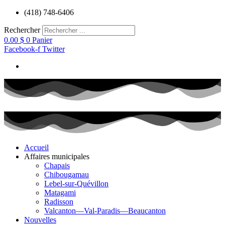
Aller
(418) 748-6406
au
contenu
Rechercher
0.00
$
0
Panier
Facebook-f
Twitter
Accueil
Affaires municipales
Chapais
Chibougamau
Lebel-sur-Quévillon
Matagami
Radisson
Valcanton—Val-Paradis—Beaucanton
Nouvelles