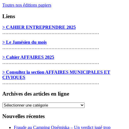
Toutes nos éditions papiers
Liens
> CAHIER ENTREPRENDRE 2025
………………………………………………………
> Le Jamésien du mois
………………………………………………………
> Cahier AFFAIRES 2025
………………………………………………………
> Consultez la section AFFAIRES MUNICIPALES ET
CIVIQUES
………………………………………………………
Archives des articles en ligne
Archives
des
articles
Nouvelles récentes
en
ligne
Fraude au Camping Opémiska – Un verdict jugé trop