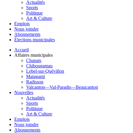
Actualités
Sports
Politique
Art & Culture
Emplois
Nous joindre
Abonnements
Élections municipales
Accueil
Affaires municipales
Chapais
Chibougamau
Lebel-sur-Quévillon
Matagami
Radisson
Valcanton—Val-Paradis—Beaucanton
Nouvelles
Actualités
Sports
Politique
Art & Culture
Emplois
Nous joindre
Abonnements