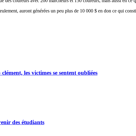
 que des coureurs avec 200 marcheurs et 150 coureurs, mais aussi en ce q
seulement, auront générées un peu plus de 10 000 $ en don ce qui consti
ément, les victimes se sentent oubliées
enir des étudiants