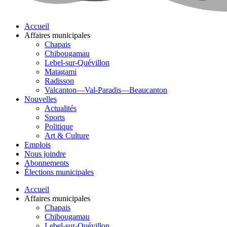
Accueil
Affaires municipales
Chapais
Chibougamau
Lebel-sur-Quévillon
Matagami
Radisson
Valcanton—Val-Paradis—Beaucanton
Nouvelles
Actualités
Sports
Politique
Art & Culture
Emplois
Nous joindre
Abonnements
Élections municipales
Accueil
Affaires municipales
Chapais
Chibougamau
Lebel-sur-Quévillon