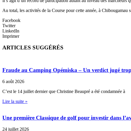
Il s’agit d’un record de participation autant au niveau des marcheurs
Au total, les activités de la Course pour cette année, à Chibougamau 
Facebook
Twitter
LinkedIn
Imprimer
ARTICLES SUGGÉRÉS
Fraude au Camping Opémiska – Un verdict jugé trop cl
6 août 2026
C’est le 14 juillet dernier que Christine Beaupré a été condamnée à
Lire la suite »
Une première Classique de golf pour investir dans l’av
24 juillet 2026