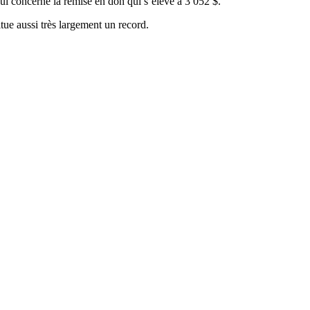
ui concerne la remise en don qui s’élève à 3 052 $.
tue aussi très largement un record.