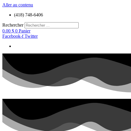
Aller au contenu
(418) 748-6406
Rechercher
0.00
$
0
Panier
Facebook-f
Twitter