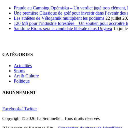
Fraude au Camping Opémiska – Un verdict jugé trop clément, le
Une première Classique de golf pour investir dans l’avenir des 
Les athlètes de Vélogamik multiplient les podiums
22 juillet 20
120 M$ pour l’industrie forestière – Un soutien pour accroitre l
Sandrine Rioux sera la candidate libérale dans Ungava
15 juill
CATÉGORIES
Actualités
Sports
Art & Culture
Politique
ABONNEMENT
Facebook-f
Twitter
Copyright © 2026 La Sentinelle - Tous droits réservés