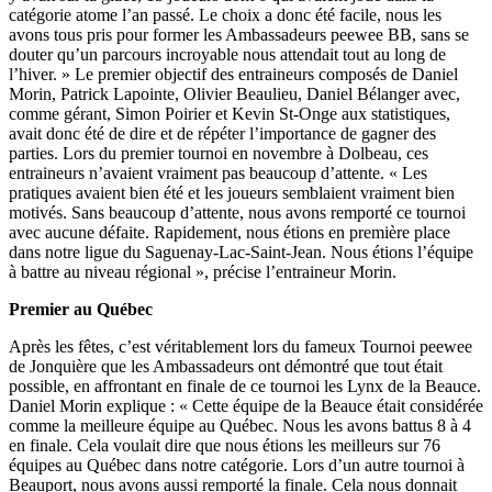
catégorie atome l’an passé. Le choix a donc été facile, nous les
avons tous pris pour former les Ambassadeurs peewee BB, sans se
douter qu’un parcours incroyable nous attendait tout au long de
l’hiver. » Le premier objectif des entraineurs composés de Daniel
Morin, Patrick Lapointe, Olivier Beaulieu, Daniel Bélanger avec,
comme gérant, Simon Poirier et Kevin St-Onge aux statistiques,
avait donc été de dire et de répéter l’importance de gagner des
parties. Lors du premier tournoi en novembre à Dolbeau, ces
entraineurs n’avaient vraiment pas beaucoup d’attente. « Les
pratiques avaient bien été et les joueurs semblaient vraiment bien
motivés. Sans beaucoup d’attente, nous avons remporté ce tournoi
avec aucune défaite. Rapidement, nous étions en première place
dans notre ligue du Saguenay-Lac-Saint-Jean. Nous étions l’équipe
à battre au niveau régional », précise l’entraineur Morin.
Premier au Québec
Après les fêtes, c’est véritablement lors du fameux Tournoi peewee
de Jonquière que les Ambassadeurs ont démontré que tout était
possible, en affrontant en finale de ce tournoi les Lynx de la Beauce.
Daniel Morin explique : « Cette équipe de la Beauce était considérée
comme la meilleure équipe au Québec. Nous les avons battus 8 à 4
en finale. Cela voulait dire que nous étions les meilleurs sur 76
équipes au Québec dans notre catégorie. Lors d’un autre tournoi à
Beauport, nous avons aussi remporté la finale. Cela nous donnait