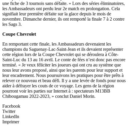
une fiche de 3 tournois sans défaite. » Lors des séries éliminatoires,
les Ambassadeurs ont perdu leur 2e match en prolongation. Cela
signifiait leur première défaite sur la glace depuis le mois de
novembre. Dimanche dernier, ils ont remporté la finale 7 à 2 contre
les Sags 3.
Coupe Chevrolet
En remportant cette finale, les Ambassadeurs devenaient les
champions du Saguenay-Lac-Saint-Jean et ils devaient représenter
cette région lors de la Coupe Chevrolet qui se déroulera à Côte-
Saint-Luc du 13 au 16 avril. Le conte de fées n’est donc pas encore
terminé. « Je veux féliciter les joueurs qui ont cru au système que
nous leur avons proposé, ainsi que les parents pour leur support et
leur encadrement. Nous poursuivons les pratiques pour être prêts à
relever ce nouveau et beau défi. Il y a une levée de fonds pour nous
aider à défrayer les couts de ce voyage. Les gens de la région
pourront voir les parties sur Internet à : spectateurs M13BB
Chibougamau 2022-2023, » conclut Daniel Morin.
Facebook
Twitter
LinkedIn
Imprimer