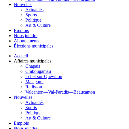
Nouvelles
Actualités
Sports
Politique
Art & Culture
Emplois
Nous joindre
Abonnements
Élections municipales
Accueil
Affaires municipales
Chapais
Chibougamau
Lebel-sur-Quévillon
Matagami
Radisson
Valcanton—Val-Paradis—Beaucanton
Nouvelles
Actualités
Sports
Politique
Art & Culture
Emplois
Nous joindre