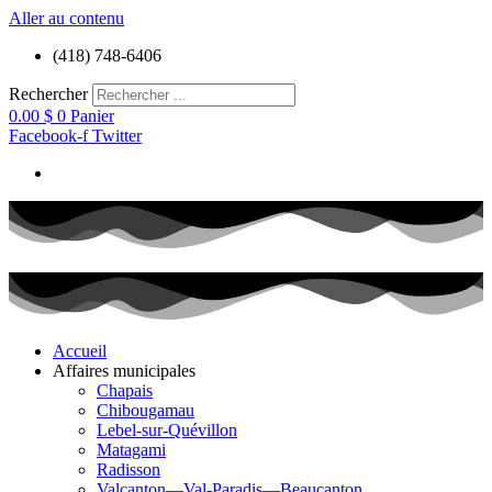
Aller au contenu
(418) 748-6406
Rechercher
0.00
$
0
Panier
Facebook-f
Twitter
Accueil
Affaires municipales
Chapais
Chibougamau
Lebel-sur-Quévillon
Matagami
Radisson
Valcanton—Val-Paradis—Beaucanton