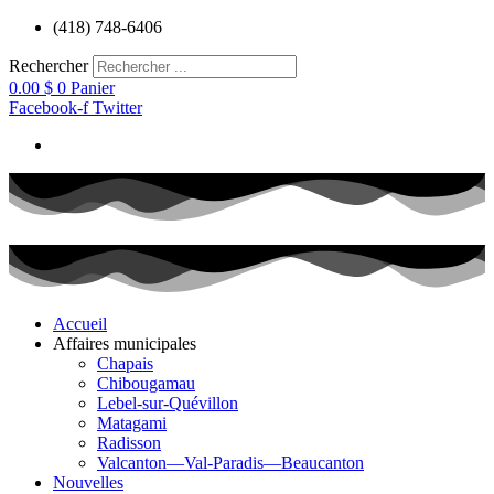
Aller
(418) 748-6406
au
contenu
Rechercher
0.00
$
0
Panier
Facebook-f
Twitter
Accueil
Affaires municipales
Chapais
Chibougamau
Lebel-sur-Quévillon
Matagami
Radisson
Valcanton—Val-Paradis—Beaucanton
Nouvelles