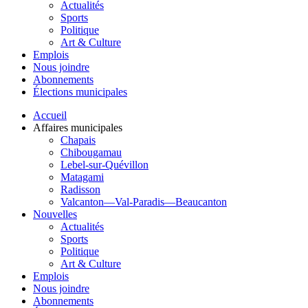
Actualités
Sports
Politique
Art & Culture
Emplois
Nous joindre
Abonnements
Élections municipales
Accueil
Affaires municipales
Chapais
Chibougamau
Lebel-sur-Quévillon
Matagami
Radisson
Valcanton—Val-Paradis—Beaucanton
Nouvelles
Actualités
Sports
Politique
Art & Culture
Emplois
Nous joindre
Abonnements