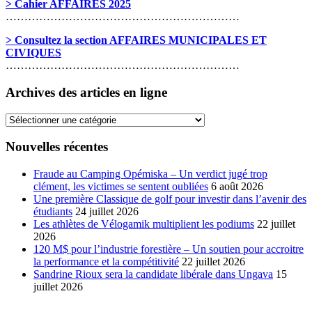
> Cahier AFFAIRES 2025
………………………………………………………
> Consultez la section AFFAIRES MUNICIPALES ET
CIVIQUES
………………………………………………………
Archives des articles en ligne
Archives
des
articles
Nouvelles récentes
en
ligne
Fraude au Camping Opémiska – Un verdict jugé trop
clément, les victimes se sentent oubliées
6 août 2026
Une première Classique de golf pour investir dans l’avenir des
étudiants
24 juillet 2026
Les athlètes de Vélogamik multiplient les podiums
22 juillet
2026
120 M$ pour l’industrie forestière – Un soutien pour accroitre
la performance et la compétitivité
22 juillet 2026
Sandrine Rioux sera la candidate libérale dans Ungava
15
juillet 2026