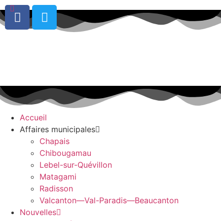
0
Accueil
Affaires municipales
Chapais
Chibougamau
Lebel-sur-Quévillon
Matagami
Radisson
Valcanton—Val-Paradis—Beaucanton
Nouvelles