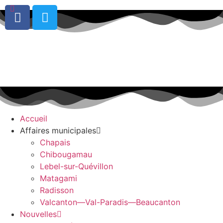
0
Accueil
Affaires municipales
Chapais
Chibougamau
Lebel-sur-Quévillon
Matagami
Radisson
Valcanton—Val-Paradis—Beaucanton
Nouvelles