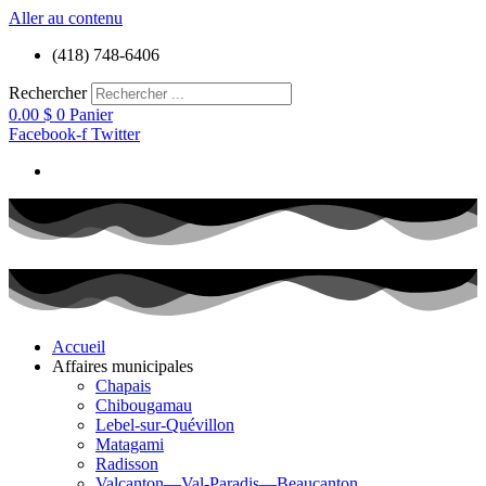
Aller au contenu
(418) 748-6406
Rechercher
0.00
$
0
Panier
Facebook-f
Twitter
Accueil
Affaires municipales
Chapais
Chibougamau
Lebel-sur-Quévillon
Matagami
Radisson
Valcanton—Val-Paradis—Beaucanton