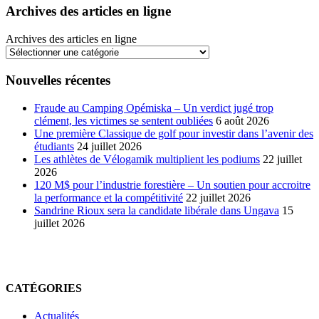
Archives des articles en ligne
Archives des articles en ligne
Nouvelles récentes
Fraude au Camping Opémiska – Un verdict jugé trop
clément, les victimes se sentent oubliées
6 août 2026
Une première Classique de golf pour investir dans l’avenir des
étudiants
24 juillet 2026
Les athlètes de Vélogamik multiplient les podiums
22 juillet
2026
120 M$ pour l’industrie forestière – Un soutien pour accroitre
la performance et la compétitivité
22 juillet 2026
Sandrine Rioux sera la candidate libérale dans Ungava
15
juillet 2026
CATÉGORIES
Actualités