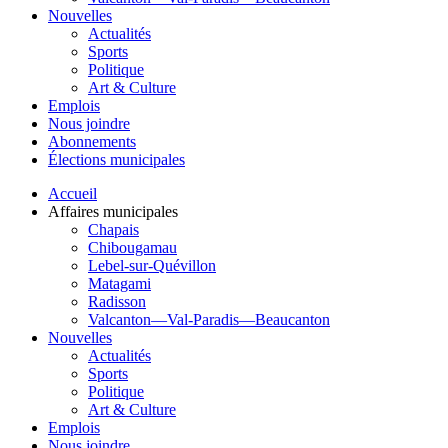
Nouvelles
Actualités
Sports
Politique
Art & Culture
Emplois
Nous joindre
Abonnements
Élections municipales
Accueil
Affaires municipales
Chapais
Chibougamau
Lebel-sur-Quévillon
Matagami
Radisson
Valcanton—Val-Paradis—Beaucanton
Nouvelles
Actualités
Sports
Politique
Art & Culture
Emplois
Nous joindre