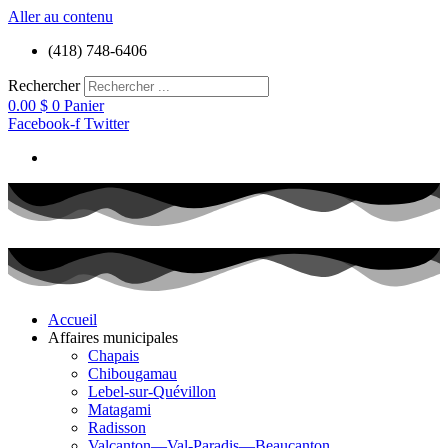
Aller au contenu
(418) 748-6406
Rechercher
0.00
$
0
Panier
Facebook-f
Twitter
Accueil
Affaires municipales
Chapais
Chibougamau
Lebel-sur-Quévillon
Matagami
Radisson
Valcanton—Val-Paradis—Beaucanton