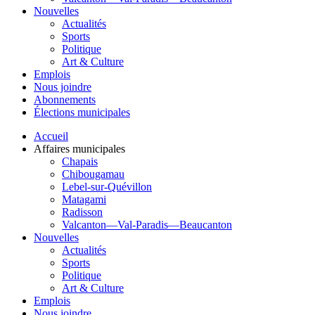
Nouvelles
Actualités
Sports
Politique
Art & Culture
Emplois
Nous joindre
Abonnements
Élections municipales
Accueil
Affaires municipales
Chapais
Chibougamau
Lebel-sur-Quévillon
Matagami
Radisson
Valcanton—Val-Paradis—Beaucanton
Nouvelles
Actualités
Sports
Politique
Art & Culture
Emplois
Nous joindre