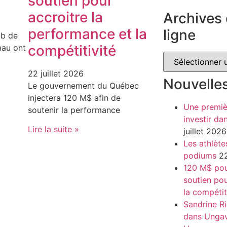
soutien pour
accroitre la
Archives 
performance et la
ligne
ub de
compétitivité
au ont
22 juillet 2026
Nouvelle
Le gouvernement du Québec
injectera 120 M$ afin de
Une premiè
soutenir la performance
investir da
Lire la suite »
juillet 2026
Les athlète
podiums
22
120 M$ pour
soutien pou
la compétit
Sandrine Ri
dans Unga