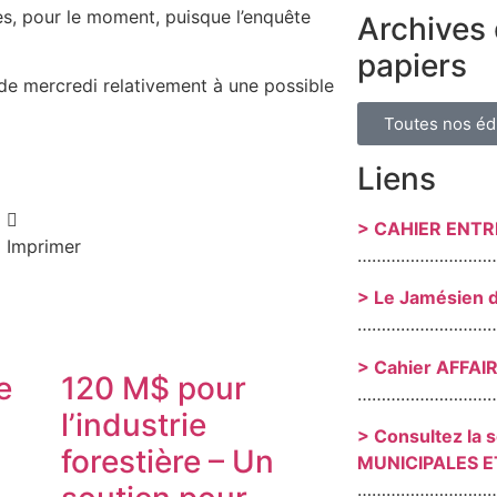
es, pour le moment, puisque l’enquête
Archives 
papiers
de mercredi relativement à une possible
Toutes nos éd
Liens
> CAHIER ENT
Imprimer
………………………
> Le Jamésien 
………………………
> Cahier AFFAI
e
120 M$ pour
………………………
l’industrie
> Consultez la 
forestière – Un
MUNICIPALES E
………………………