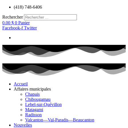
Aller
(418) 748-6406
au
contenu
Rechercher
0.00
$
0
Panier
Facebook-f
Twitter
Accueil
Affaires municipales
Chapais
Chibougamau
Lebel-sur-Quévillon
Matagami
Radisson
Valcanton—Val-Paradis—Beaucanton
Nouvelles