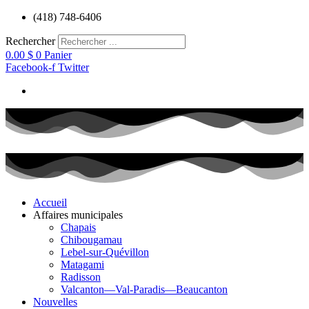
Aller
(418) 748-6406
au
contenu
Rechercher
0.00
$
0
Panier
Facebook-f
Twitter
Accueil
Affaires municipales
Chapais
Chibougamau
Lebel-sur-Quévillon
Matagami
Radisson
Valcanton—Val-Paradis—Beaucanton
Nouvelles