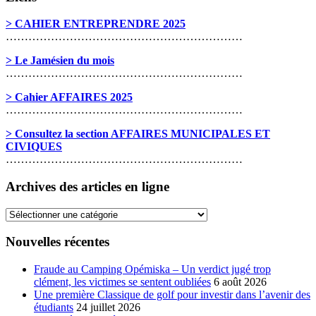
> CAHIER ENTREPRENDRE 2025
………………………………………………………
> Le Jamésien du mois
………………………………………………………
> Cahier AFFAIRES 2025
………………………………………………………
> Consultez la section AFFAIRES MUNICIPALES ET
CIVIQUES
………………………………………………………
Archives des articles en ligne
Archives
des
articles
Nouvelles récentes
en
ligne
Fraude au Camping Opémiska – Un verdict jugé trop
clément, les victimes se sentent oubliées
6 août 2026
Une première Classique de golf pour investir dans l’avenir des
étudiants
24 juillet 2026