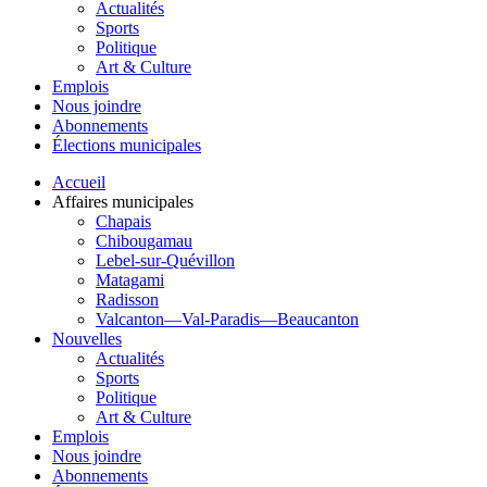
Actualités
Sports
Politique
Art & Culture
Emplois
Nous joindre
Abonnements
Élections municipales
Accueil
Affaires municipales
Chapais
Chibougamau
Lebel-sur-Quévillon
Matagami
Radisson
Valcanton—Val-Paradis—Beaucanton
Nouvelles
Actualités
Sports
Politique
Art & Culture
Emplois
Nous joindre
Abonnements