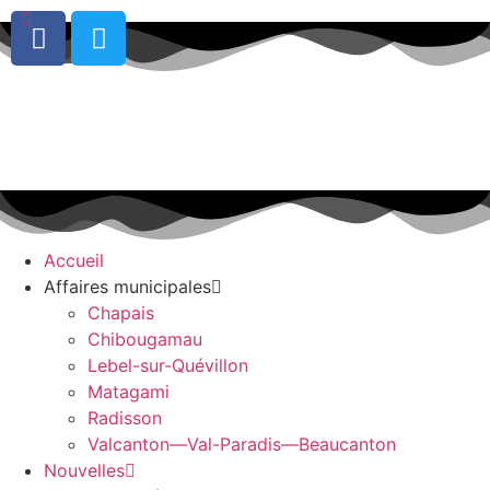
0
Accueil
Affaires municipales
Chapais
Chibougamau
Lebel-sur-Quévillon
Matagami
Radisson
Valcanton—Val-Paradis—Beaucanton
Nouvelles