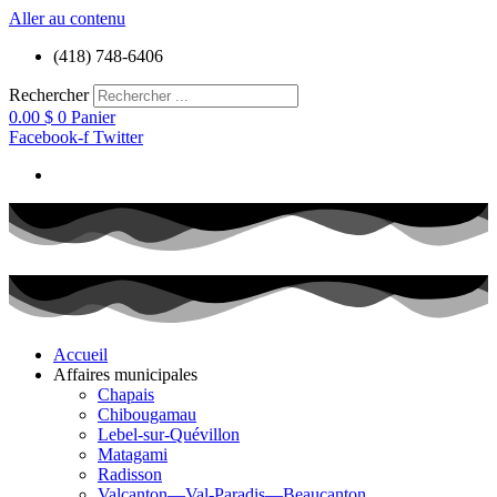
Aller au contenu
(418) 748-6406
Rechercher
0.00
$
0
Panier
Facebook-f
Twitter
Accueil
Affaires municipales
Chapais
Chibougamau
Lebel-sur-Quévillon
Matagami
Radisson
Valcanton—Val-Paradis—Beaucanton