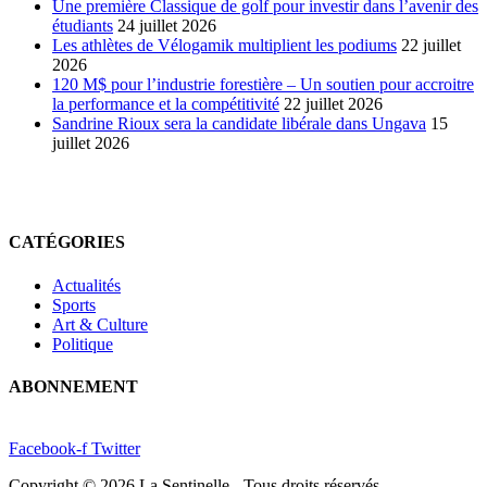
Une première Classique de golf pour investir dans l’avenir des
étudiants
24 juillet 2026
Les athlètes de Vélogamik multiplient les podiums
22 juillet
2026
120 M$ pour l’industrie forestière – Un soutien pour accroitre
la performance et la compétitivité
22 juillet 2026
Sandrine Rioux sera la candidate libérale dans Ungava
15
juillet 2026
CATÉGORIES
Actualités
Sports
Art & Culture
Politique
ABONNEMENT
Facebook-f
Twitter
Copyright © 2026 La Sentinelle - Tous droits réservés