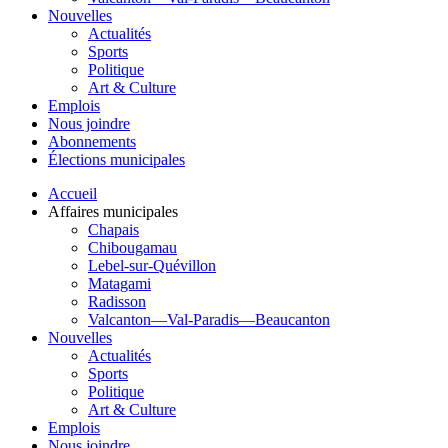
Nouvelles
Actualités
Sports
Politique
Art & Culture
Emplois
Nous joindre
Abonnements
Élections municipales
Accueil
Affaires municipales
Chapais
Chibougamau
Lebel-sur-Quévillon
Matagami
Radisson
Valcanton—Val-Paradis—Beaucanton
Nouvelles
Actualités
Sports
Politique
Art & Culture
Emplois
Nous joindre