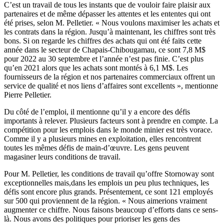
C’est un travail de tous les instants que de vouloir faire plaisir aux
partenaires et de même dépasser les attentes et les ententes qui ont
été prises, selon M. Pelletier. « Nous voulons maximiser les achats et
les contrats dans la région. Jusqu’à maintenant, les chiffres sont très
bons. Si on regarde les chiffres des achats qui ont été faits cette
année dans le secteur de Chapais-Chibougamau, ce sont 7,8 M$
pour 2022 au 30 septembre et l’année n’est pas finie. C’est plus
qu’en 2021 alors que les achats sont montés à 6,1 M$. Les
fournisseurs de la région et nos partenaires commerciaux offrent un
service de qualité et nos liens d’affaires sont excellents », mentionne
Pierre Pelletier.
Du côté de l’emploi, il mentionne qu’il y a encore des défis
importants à relever. Plusieurs facteurs sont à prendre en compte. La
compétition pour les emplois dans le monde minier est très vorace.
Comme il y a plusieurs mines en exploitation, elles rencontrent
toutes les mêmes défis de main-d’œuvre. Les gens peuvent
magasiner leurs conditions de travail.
Pour M. Pelletier, les conditions de travail qu’offre Stornoway sont
exceptionnelles mais,dans les emplois un peu plus techniques, les
défis sont encore plus grands. Présentement, ce sont 121 employés
sur 500 qui proviennent de la région. « Nous aimerions vraiment
augmenter ce chiffre. Nous faisons beaucoup d’efforts dans ce sens-
là. Nous avons des politiques pour prioriser les gens des