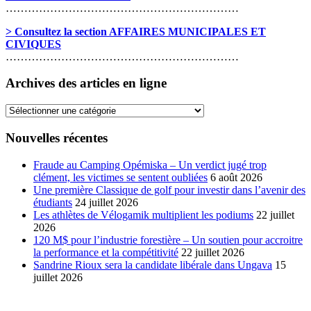
………………………………………………………
> Consultez la section AFFAIRES MUNICIPALES ET
CIVIQUES
………………………………………………………
Archives des articles en ligne
Archives
des
articles
Nouvelles récentes
en
ligne
Fraude au Camping Opémiska – Un verdict jugé trop
clément, les victimes se sentent oubliées
6 août 2026
Une première Classique de golf pour investir dans l’avenir des
étudiants
24 juillet 2026
Les athlètes de Vélogamik multiplient les podiums
22 juillet
2026
120 M$ pour l’industrie forestière – Un soutien pour accroitre
la performance et la compétitivité
22 juillet 2026
Sandrine Rioux sera la candidate libérale dans Ungava
15
juillet 2026