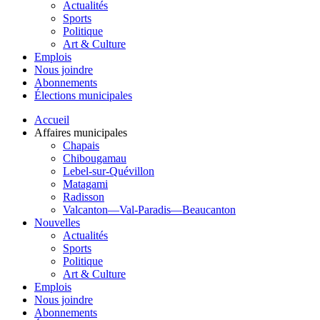
Actualités
Sports
Politique
Art & Culture
Emplois
Nous joindre
Abonnements
Élections municipales
Accueil
Affaires municipales
Chapais
Chibougamau
Lebel-sur-Quévillon
Matagami
Radisson
Valcanton—Val-Paradis—Beaucanton
Nouvelles
Actualités
Sports
Politique
Art & Culture
Emplois
Nous joindre
Abonnements