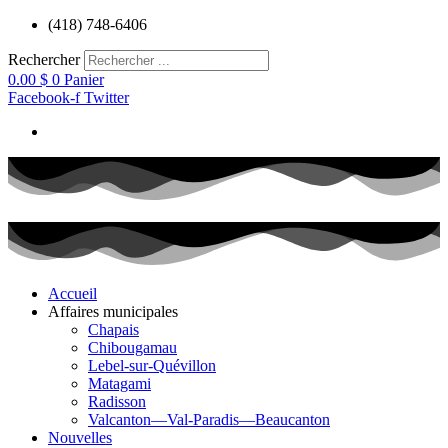
Aller
(418) 748-6406
au
contenu
Rechercher
0.00
$
0
Panier
Facebook-f
Twitter
Accueil
Affaires municipales
Chapais
Chibougamau
Lebel-sur-Quévillon
Matagami
Radisson
Valcanton—Val-Paradis—Beaucanton
Nouvelles