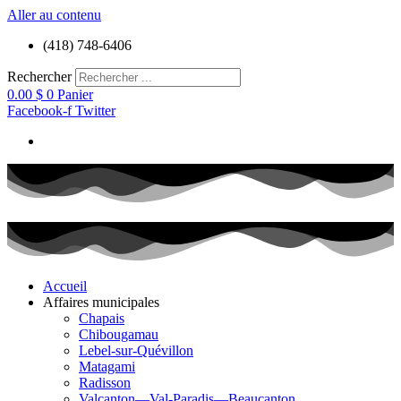
Aller au contenu
(418) 748-6406
Rechercher
0.00
$
0
Panier
Facebook-f
Twitter
Accueil
Affaires municipales
Chapais
Chibougamau
Lebel-sur-Quévillon
Matagami
Radisson
Valcanton—Val-Paradis—Beaucanton