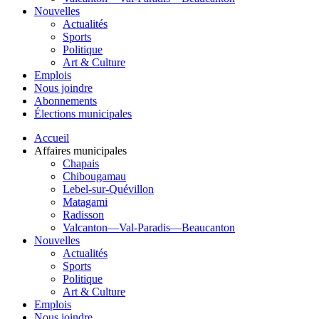
Nouvelles
Actualités
Sports
Politique
Art & Culture
Emplois
Nous joindre
Abonnements
Élections municipales
Accueil
Affaires municipales
Chapais
Chibougamau
Lebel-sur-Quévillon
Matagami
Radisson
Valcanton—Val-Paradis—Beaucanton
Nouvelles
Actualités
Sports
Politique
Art & Culture
Emplois
Nous joindre