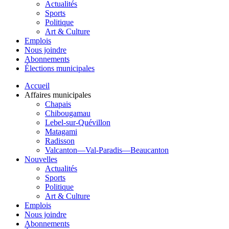
Actualités
Sports
Politique
Art & Culture
Emplois
Nous joindre
Abonnements
Élections municipales
Accueil
Affaires municipales
Chapais
Chibougamau
Lebel-sur-Quévillon
Matagami
Radisson
Valcanton—Val-Paradis—Beaucanton
Nouvelles
Actualités
Sports
Politique
Art & Culture
Emplois
Nous joindre
Abonnements