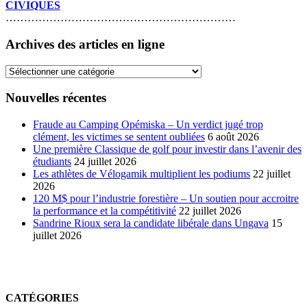
CIVIQUES
………………………………………………………
Archives des articles en ligne
Archives
des
articles
Nouvelles récentes
en
ligne
Fraude au Camping Opémiska – Un verdict jugé trop
clément, les victimes se sentent oubliées
6 août 2026
Une première Classique de golf pour investir dans l’avenir des
étudiants
24 juillet 2026
Les athlètes de Vélogamik multiplient les podiums
22 juillet
2026
120 M$ pour l’industrie forestière – Un soutien pour accroitre
la performance et la compétitivité
22 juillet 2026
Sandrine Rioux sera la candidate libérale dans Ungava
15
juillet 2026
CATÉGORIES