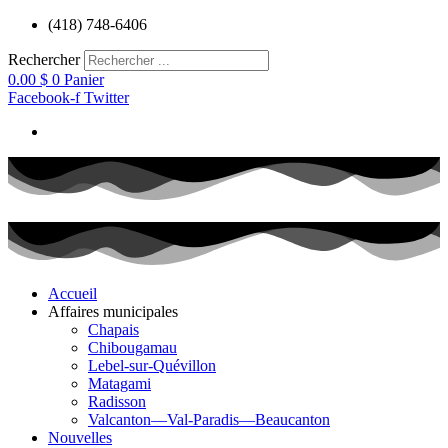
Aller
(418) 748-6406
au
contenu
Rechercher
0.00
$
0
Panier
Facebook-f
Twitter
Accueil
Affaires municipales
Chapais
Chibougamau
Lebel-sur-Quévillon
Matagami
Radisson
Valcanton—Val-Paradis—Beaucanton
Nouvelles