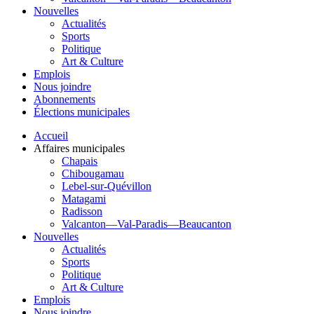
Nouvelles
Actualités
Sports
Politique
Art & Culture
Emplois
Nous joindre
Abonnements
Élections municipales
Accueil
Affaires municipales
Chapais
Chibougamau
Lebel-sur-Quévillon
Matagami
Radisson
Valcanton—Val-Paradis—Beaucanton
Nouvelles
Actualités
Sports
Politique
Art & Culture
Emplois
Nous joindre