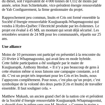
du diésel, soit l’équivalent de 4 000 tonnes de CO2 de moins par
année, selon Jean Schiettekatte, vice-président énergie renouvelable
de Yab Configurerment, la firme gestionnaire du projet.
Rapprochement peu commun, Inuits et Cris ont formé ensemble la
Société d’énergie renouvelable Kuujjuarapik-Whapmagoostui qui
vendra à Hydro-Québec l’électricité produite par les éoliennes. Le
projet est évalué à 45 M$, un montant qui serait déjà sécurisé. Les
retombées seraient de 24 M$ pour les communautés, répartis sur 25
ans.
Une alliance
Moins de 10 personnes ont participé en présentiel à la rencontre du
23 février à Whapmagoostui, qui avait lieu en mode hybride.
Cette faible participation a été soulignée par le maire de
Kuujjuarapik, Anthony Ittoshat. « Il n’y a pas beaucoup de gens à
cette réunion même si nous faisons une campagne constante, a-t-il
dit. C’est un projet très important pour les Cris et les Inuits, nous
l’appuyons complètement. Pour nous, c’est plus qu’un projet, c’est
symbolique de la volonté des deux partis [Cris et Inuits] de travailler
ensemble. Il faut souligner cela. »
Matthew Mukash, un ancien grand chef de la nation crie et président
de la Société d’énergie renouvelable Kuujjuarapik-Whapmagoostui,
a abondé dans le même sens que M. Ittoshat. « Comme le maire a