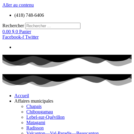
Aller au contenu
(418) 748-6406
Rechercher
0.00
$
0
Panier
Facebook-f
Twitter
Accueil
Affaires municipales
Chapais
Chibougamau
Lebel-sur-Quévillon
Matagami
Radisson
Valcanton—Val-Paradis—Beaucanton