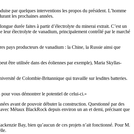
raduise par quelques interventions les propos du président. L’homme
 durant les prochaines années.
gue durée faites à partir d’électrolyte du minerai extrait. C’est un
e leur électrolyte de vanadium, principalement contrôlé par le marché
res pays producteurs de vanadium : la Chine, la Russie ainsi que
peut être utilisée dans des éoliennes par exemple), Maria Skyllas-
niversité de Colombie-Britannique qui travaille sur lesdites batteries.
 pour vous démontrer le potentiel de celui-ci.»
nnées avant de pouvoir débuter la construction. Questionné par des
t avec Métaux BlackRock depuis environ un an et demi, précisant que
ckenzie Bay, bien qu’aucun de ces projets n’ait fonctionné. Pour M.
lle.