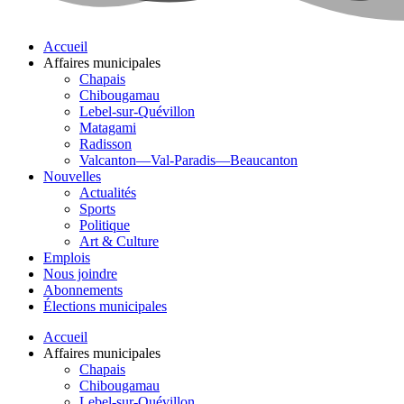
Accueil
Affaires municipales
Chapais
Chibougamau
Lebel-sur-Quévillon
Matagami
Radisson
Valcanton—Val-Paradis—Beaucanton
Nouvelles
Actualités
Sports
Politique
Art & Culture
Emplois
Nous joindre
Abonnements
Élections municipales
Accueil
Affaires municipales
Chapais
Chibougamau
Lebel-sur-Quévillon