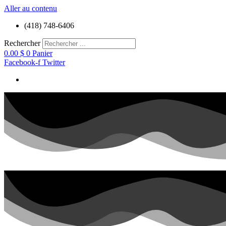
Aller au contenu
(418) 748-6406
Rechercher
0.00
$
0
Panier
Facebook-f
Twitter