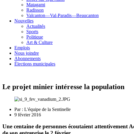
Matagami
Radisson
Valcanton—Val-Paradis—Beaucanton
Nouvelles
Actualités
Sports
Politique
Art & Culture
Emplois
Nous joindre
Abonnements
Élections municipales
Le projet minier intéresse la population
Par :
L'équipe de la Sentinelle
9 février 2016
Une centaine de personnes écoutaient attentivement A
de son entreprise le 2 février.