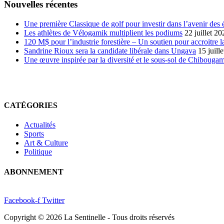
Nouvelles récentes
Une première Classique de golf pour investir dans l’avenir des 
Les athlètes de Vélogamik multiplient les podiums
22 juillet 20
120 M$ pour l’industrie forestière – Un soutien pour accroitre l
Sandrine Rioux sera la candidate libérale dans Ungava
15 juill
Une œuvre inspirée par la diversité et le sous-sol de Chibouga
CATÉGORIES
Actualités
Sports
Art & Culture
Politique
ABONNEMENT
Facebook-f
Twitter
Copyright © 2026 La Sentinelle - Tous droits réservés