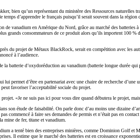
akker, bien qu’un représentant du ministère des Ressources naturelles t
 le temps d’apprendre le français puisqu’il serait souvent dans la région
on de vanadium en Amérique du Nord, grâce au marché des batteries à lon
 plus grands consommateurs de ce produit alors qu’ils importent 100 % d
près du projet de Métaux BlackRock, serait en compétition avec les aut
nnoncé à l’audience.
e de la batterie d’oxydoréduction au vanadium (batterie longue durée qui 
qui lui permet d’être en partenariat avec une chaire de recherche d’une u
 peut favoriser l’acceptabilité sociale du projet.
ojet. «Je ne suis pas ici pour vous dire quand débutera le projet, mais
ans son étude de faisabilité. On parle donc d’au moins une dizaine d’a
t pas commencé à faire ses demandes de permis et n’était pas en contac
la mine de fer, titane et vanadium.
dium a tenté bien des entreprises minières, comme Dominion Golf et Ma
ises. Il estime que le marché des batteries est en croissance exponentie