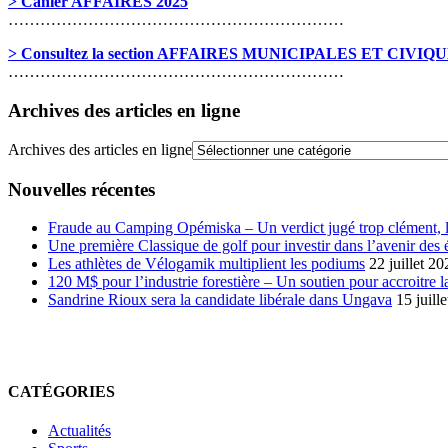
> Cahier AFFAIRES 2025
………………………………………………………
> Consultez la section AFFAIRES MUNICIPALES ET CIVIQ
………………………………………………………
Archives des articles en ligne
Archives des articles en ligne
Nouvelles récentes
Fraude au Camping Opémiska – Un verdict jugé trop clément, le
Une première Classique de golf pour investir dans l’avenir des 
Les athlètes de Vélogamik multiplient les podiums
22 juillet 20
120 M$ pour l’industrie forestière – Un soutien pour accroitre l
Sandrine Rioux sera la candidate libérale dans Ungava
15 juill
CATÉGORIES
Actualités