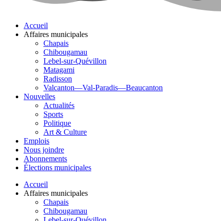
Accueil
Affaires municipales
Chapais
Chibougamau
Lebel-sur-Quévillon
Matagami
Radisson
Valcanton—Val-Paradis—Beaucanton
Nouvelles
Actualités
Sports
Politique
Art & Culture
Emplois
Nous joindre
Abonnements
Élections municipales
Accueil
Affaires municipales
Chapais
Chibougamau
Lebel-sur-Quévillon