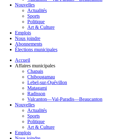
Nouvelles
Actualités
Sports
Politique
Art & Culture
Emplois
Nous joindre
Abonnements
Élections municipales
Accueil
Affaires municipales
Chapais
Chibougamau
Lebel-sur-Quévillon
Matagami
Radisson
Valcanton—Val-Paradis—Beaucanton
Nouvelles
Actualités
Sports
Politique
Art & Culture
Emplois
Nous joindre