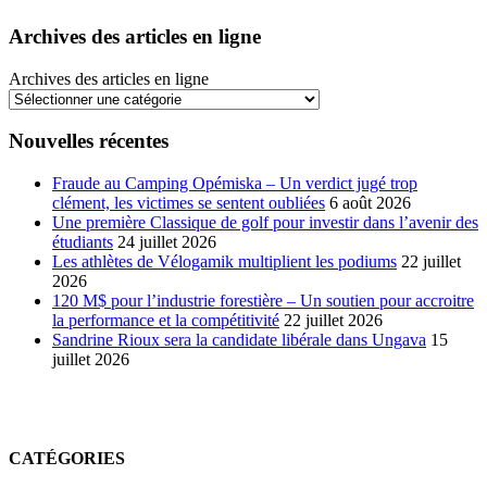
Archives des articles en ligne
Archives des articles en ligne
Nouvelles récentes
Fraude au Camping Opémiska – Un verdict jugé trop
clément, les victimes se sentent oubliées
6 août 2026
Une première Classique de golf pour investir dans l’avenir des
étudiants
24 juillet 2026
Les athlètes de Vélogamik multiplient les podiums
22 juillet
2026
120 M$ pour l’industrie forestière – Un soutien pour accroitre
la performance et la compétitivité
22 juillet 2026
Sandrine Rioux sera la candidate libérale dans Ungava
15
juillet 2026
CATÉGORIES