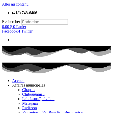
Aller au contenu
(418) 748-6406
Rechercher
0.00
$
0
Panier
Facebook-f
Twitter
Accueil
Affaires municipales
Chapais
Chibougamau
Lebel-sur-Quévillon
Matagami
Radisson
Valcanton—Val-Paradis—Beaucanton